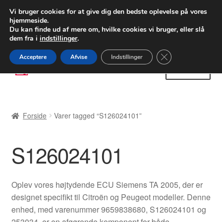
LEVERING fra 55 kr.
Vi bruger cookies for at give dig den bedste oplevelse på vores
hjemmeside.
FEDEX verdensomspændende forsendelse
Du kan finde ud af mere om, hvilke cookies vi bruger, eller slå
dem fra i
indstillinger
.
80 82 72 02
Man-fre 9-16
Close GDPR Cooki
Acceptere
Afvise
Indstillinger
Spring
Spring
Menu
til
til
navigation
indhold
Forside
Forside
Varer tagged “S126024101”
Betalinger
S126024101
Kasse
Klage
Oplev vores højtydende ECU Siemens TA 2005, der er
designet specifikt til Citroën og Peugeot modeller. Denne
Klageprocedure
enhed, med varenummer 9659838680, S126024101 og
253034, er en afgørende komponent for både