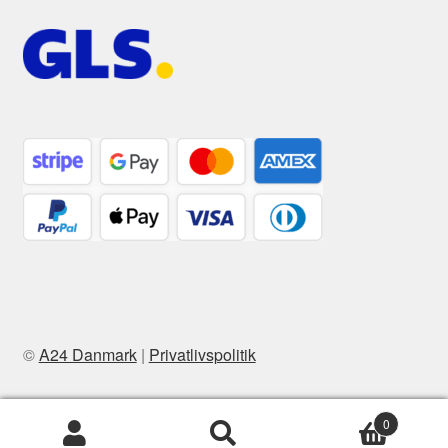
©
A24 Danmark
|
Privatlivspolitik
0
Søg
Søg