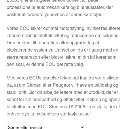
Kontakte
professionelle automekanikere og bilentusiaster, der
ønsker at forbedre ydeevnen af deres køretøjer.
Kurv
Vores ECU sikrer optimal motorstyring, hvilket resulterer
Levering
i bedre brændstofeffektivitet og reducerede emissioner.
Den er ideel til reparation eller opgradering af
Min Konto
eksisterende systemer. Uanset om du er i gang med en
større reparation eller blot vil sikre, at din bil kører som
den skal, er denne ECU det rette valg.
Om os
Med vores ECUs præcise teknologi kan du være sikker
Privatlivspolitik
på, at din Citroën eller Peugeot vil have en pålidelig og
stabil drift. Gør dit arbejde lettere med et produkt, der er
Vilkår og betingelser
kendt for sin holdbarhed og effektivitet. Køb nu og oplev
forskellen med ECU Siemens TA 2005 – en vigtig del af
enhver dygtig mekanikers værktøjskasse!