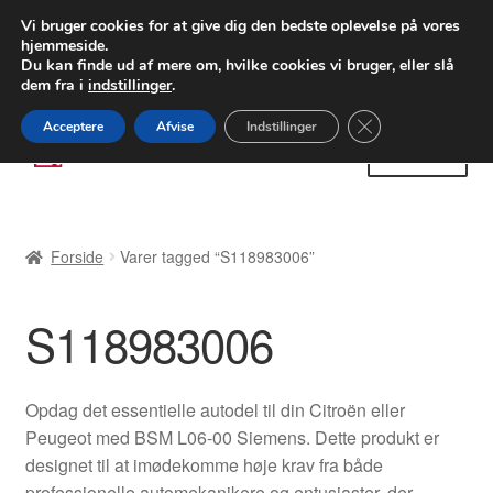
LEVERING fra 55 kr.
Vi bruger cookies for at give dig den bedste oplevelse på vores
hjemmeside.
FEDEX verdensomspændende forsendelse
Du kan finde ud af mere om, hvilke cookies vi bruger, eller slå
dem fra i
indstillinger
.
80 82 72 02
Man-fre 9-16
Close GDPR Cooki
Acceptere
Afvise
Indstillinger
Spring
Spring
Menu
til
til
navigation
indhold
Forside
Forside
Varer tagged “S118983006”
Betalinger
S118983006
Kasse
Klage
Opdag det essentielle autodel til din Citroën eller
Peugeot med BSM L06-00 Siemens. Dette produkt er
Klageprocedure
designet til at imødekomme høje krav fra både
professionelle automekanikere og entusiaster, der