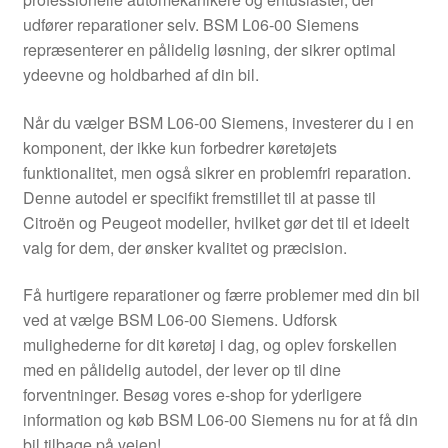
Kontakte
udfører reparationer selv. BSM L06-00 Siemens
repræsenterer en pålidelig løsning, der sikrer optimal
Kurv
ydeevne og holdbarhed af din bil.
Levering
Når du vælger BSM L06-00 Siemens, investerer du i en
komponent, der ikke kun forbedrer køretøjets
Min Konto
funktionalitet, men også sikrer en problemfri reparation.
Denne autodel er specifikt fremstillet til at passe til
Citroën og Peugeot modeller, hvilket gør det til et ideelt
Om os
valg for dem, der ønsker kvalitet og præcision.
Privatlivspolitik
Få hurtigere reparationer og færre problemer med din bil
ved at vælge BSM L06-00 Siemens. Udforsk
Vilkår og betingelser
mulighederne for dit køretøj i dag, og oplev forskellen
med en pålidelig autodel, der lever op til dine
forventninger. Besøg vores e-shop for yderligere
information og køb BSM L06-00 Siemens nu for at få din
bil tilbage på vejen!