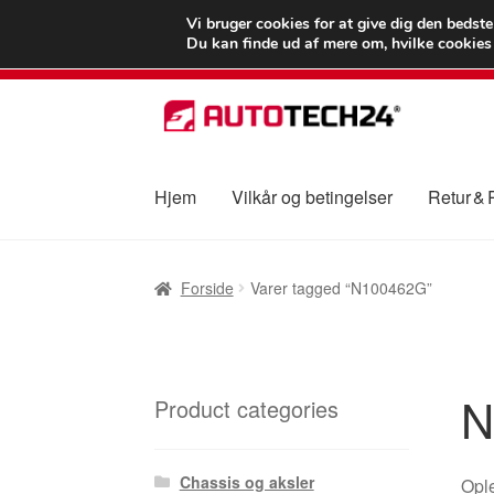
LEVERING fra 55
Vi bruger cookies for at give dig den bedst
Du kan finde ud af mere om, hvilke cookies v
Spring
Spring
til
til
navigation
indhold
Hjem
Vilkår og betingelser
Retur &
Forside
Betalinger
Kasse
Klage
Klageproced
Forside
Varer tagged “N100462G”
Vilkår og betingelser
N
Product categories
Chassis og aksler
Ople