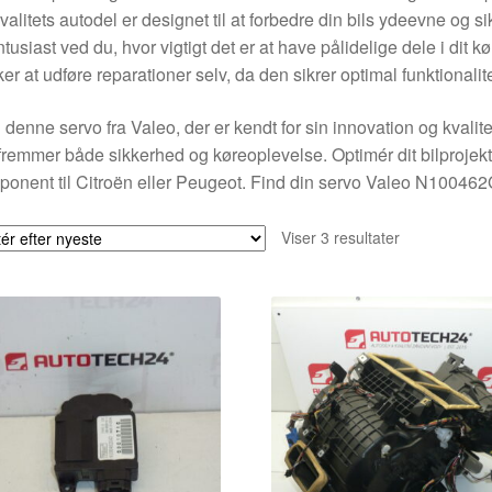
valitets autodel er designet til at forbedre din bils ydeevne og
ntusiast ved du, hvor vigtigt det er at have pålidelige dele i dit k
er at udføre reparationer selv, da den sikrer optimal funktionali
denne servo fra Valeo, der er kendt for sin innovation og kvalite
fremmer både sikkerhed og køreoplevelse. Optimér dit bilprojekt
onent til Citroën eller Peugeot. Find din servo Valeo N10046
Sorteret
Viser 3 resultater
efter
seneste