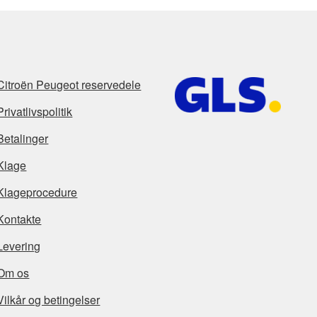
Citroën Peugeot reservedele
Privatlivspolitik
Betalinger
Klage
Klageprocedure
Kontakte
Levering
Om os
Vilkår og betingelser