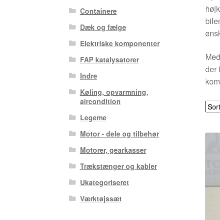
højk
Containere
bile
Dæk og fælge
ønsk
Elektriske komponenter
Med 
FAP katalysatorer
der 
Indre
komp
Køling, opvarmning,
aircondition
Legeme
Motor - dele og tilbehør
Motorer, gearkasser
Trækstænger og kabler
Ukategoriseret
Værktøjssæt