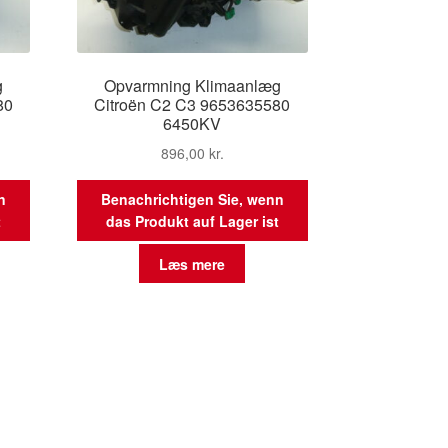
g
Opvarmning Klimaanlæg
80
Citroën C2 C3 9653635580
6450KV
896,00
kr.
n
Benachrichtigen Sie, wenn
t
das Produkt auf Lager ist
Læs mere