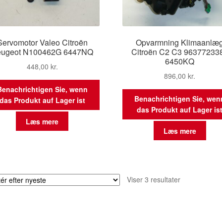
Servomotor Valeo Citroën
Opvarmning Klimaanlæ
eugeot N100462G 6447NQ
Citroën C2 C3 96377233
6450KQ
448,00
kr.
896,00
kr.
Benachrichtigen Sie, wenn
Benachrichtigen Sie, wen
das Produkt auf Lager ist
das Produkt auf Lager is
Læs mere
Læs mere
Sorteret
Viser 3 resultater
efter
seneste