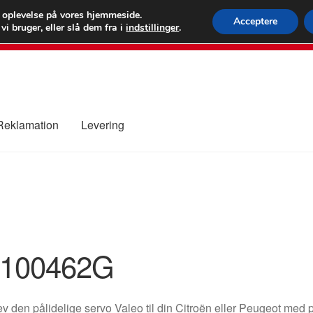
 kr.
FEDEX verdens
e oplevelse på vores hjemmeside.
Acceptere
i bruger, eller slå dem fra i
indstillinger
.
80 82 7
 Reklamation
Levering
ure
Kontakte
Kurv
Levering
Min Konto
Om os
Privatlivspolitik
100462G
v den pålidelige servo Valeo til din Citroën eller Peugeot m