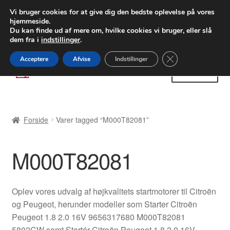
LEVERING fra 55 kr.
Vi bruger cookies for at give dig den bedste oplevelse på vores
hjemmeside.
FEDEX verdensomspændende forsendelse
Du kan finde ud af mere om, hvilke cookies vi bruger, eller slå
dem fra i
indstillinger
.
80 82 72 02
Man-fre 9-16
Close GDPR Cooki
Acceptere
Afvise
Indstillinger
Spring
Spring
Menu
til
til
navigation
indhold
Forside
Forside
Varer tagged “M000T82081”
Betalinger
M000T82081
Kasse
Klage
Oplev vores udvalg af højkvalitets startmotorer til Citroën
og Peugeot, herunder modeller som Starter Citroën
Klageprocedure
Peugeot 1.8 2.0 16V 9656317680 M000T82081
5802CW samt Startér Citroën Peugeot 1.8 2.0 16V