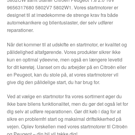
Kontakte
9656317680 5802V7 5802W1. Vores startmotorer er
designet til at imødekomme de strenge krav fra både
Kurv
automekanikere og bilentusiaster, der selv udfører
reparationer.
Levering
Når det kommer til at udskifte en startmotor, er kvalitet og
Min Konto
pålidelighed altafgørende. Vores produkter sikrer ikke
kun en optimal ydeevne, men også en længere levetid
for dit køretøj. Uanset om du arbejder på en Citroën eller
Om os
en Peugeot, kan du stole på, at vores startmotorer vil
give dig den pålidelige start, du har brug for.
Privatlivspolitik
Ved at vælge en startmotor fra vores sortiment øger du
Vilkår og betingelser
ikke bare bilens funktionalitet, men du gør det også let for
dig selv at udføre reparationen. Gør dit køb i dag for at
sikre en problemfri start og maksimal driftsikkerhed på
vejen. Oplev forskellen med vores startmotorer til Citroën
og Peugeot – din bil vil takke dig!