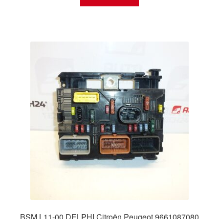
BSM L11-00 DELPHI Citroën Peugeot 9661087080