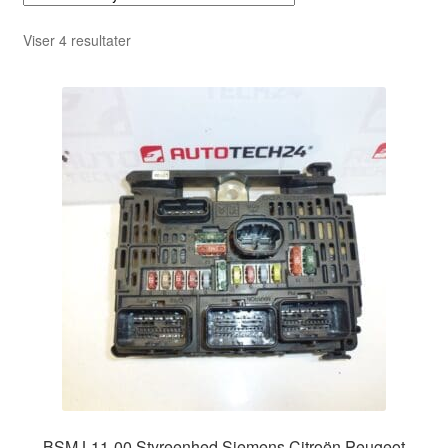
Sorteret
Viser 4 resultater
efter
seneste
BSM L11-00 Styreenhed Siemens Citroën Peugeot