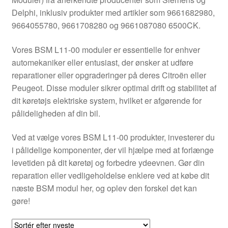
Kontakte
Delphi, inklusiv produkter med artikler som 9661682980,
9664055780, 9661708280 og 9661087080 6500CK.
Kurv
Vores BSM L11-00 moduler er essentielle for enhver
Levering
automekaniker eller entusiast, der ønsker at udføre
reparationer eller opgraderinger på deres Citroën eller
Min Konto
Peugeot. Disse moduler sikrer optimal drift og stabilitet af
dit køretøjs elektriske system, hvilket er afgørende for
pålideligheden af din bil.
Om os
Ved at vælge vores BSM L11-00 produkter, investerer du
Privatlivspolitik
i pålidelige komponenter, der vil hjælpe med at forlænge
levetiden på dit køretøj og forbedre ydeevnen. Gør din
Vilkår og betingelser
reparation eller vedligeholdelse enklere ved at købe dit
næste BSM modul her, og oplev den forskel det kan
gøre!