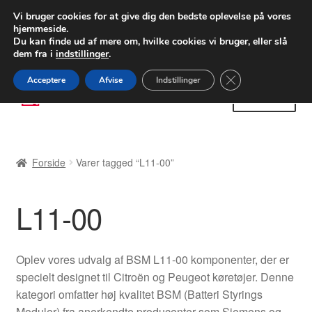
LEVERING fra 55 kr.
Vi bruger cookies for at give dig den bedste oplevelse på vores
hjemmeside.
FEDEX verdensomspændende forsendelse
Du kan finde ud af mere om, hvilke cookies vi bruger, eller slå
dem fra i
indstillinger
.
80 82 72 02
Man-fre 9-16
Close GDPR Cooki
Acceptere
Afvise
Indstillinger
Spring
Spring
Menu
til
til
navigation
indhold
Forside
Forside
Varer tagged “L11-00”
Betalinger
L11-00
Kasse
Klage
Oplev vores udvalg af BSM L11-00 komponenter, der er
specielt designet til Citroën og Peugeot køretøjer. Denne
Klageprocedure
kategori omfatter høj kvalitet BSM (Batteri Styrings
Moduler) fra anerkendte producenter som Siemens og