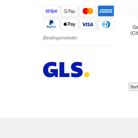
Ge
(Ci
Betalingsmetoder