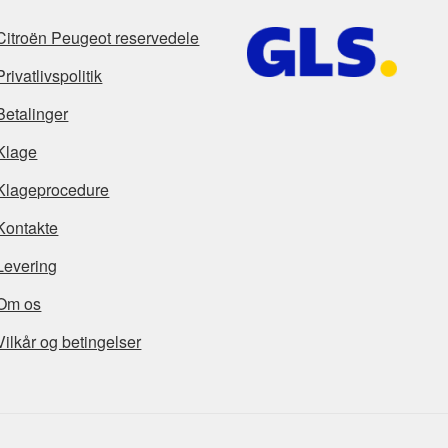
Citroën Peugeot reservedele
Privatlivspolitik
Betalinger
Klage
Klageprocedure
Kontakte
Levering
Om os
Vilkår og betingelser