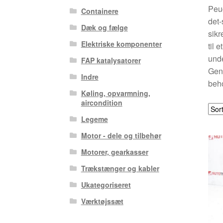
Peug
Containere
det-
Dæk og fælge
sikr
Elektriske komponenter
til 
unde
FAP katalysatorer
Gene
Indre
beho
Køling, opvarmning,
aircondition
Legeme
Motor - dele og tilbehør
Motorer, gearkasser
Trækstænger og kabler
Ukategoriseret
Værktøjssæt