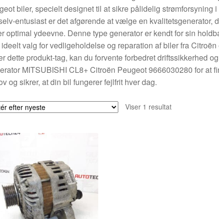
eot biler, specielt designet til at sikre pålidelig strømforsyning 
selv-entusiast er det afgørende at vælge en kvalitetsgenerator, 
er optimal ydeevne. Denne type generator er kendt for sin holdba
et ideelt valg for vedligeholdelse og reparation af biler fra Citro
r dette produkt-tag, kan du forvente forbedret driftssikkerhed og l
rator MITSUBISHI CL8+ Citroën Peugeot 9666030280 for at find
v og sikrer, at din bil fungerer fejlfrit hver dag.
Viser 1 resultat