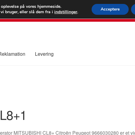
 kr.
FEDEX verdens
e oplevelse på vores hjemmeside.
Acceptere
i bruger, eller slå dem fra i
indstillinger
.
80 82 7
 Reklamation
Levering
ure
Kontakte
Kurv
Levering
Min Konto
Om os
Privatlivspolitik
L8+1
rator MITSUBISHI CL8+ Citroën Peugeot 9666030280 er et vigti