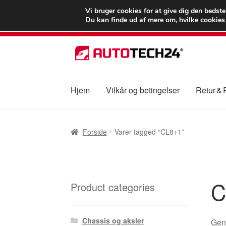
LEVERING fra 55
Vi bruger cookies for at give dig den bedst
Du kan finde ud af mere om, hvilke cookies v
Spring
Spring
til
til
navigation
indhold
Hjem
Vilkår og betingelser
Retur &
Forside
Betalinger
Kasse
Klage
Klageproced
Forside
Varer tagged “CL8+1”
Vilkår og betingelser
C
Product categories
Chassis og aksler
Gene