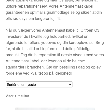
Kontakte
udføre reparationer selv. Vores Antennemast kabel
garanterer en optimal signalmodtagelse og sikrer, at din
Kurv
bils radiosystem fungerer fejlfrit.
Levering
Når du vælger vores Antennemast kabel til Citroën C3 III,
investerer du i kvalitet og holdbarhed, hvilket er
Min Konto
afgørende for bilens ydeevne og din køreoplevelse. Sørg
for, at din bil altid er i topform med dette pålidelige
produkt. Tag din bilreparation til næste niveau med vores
Om os
Antennemast kabel, der lever op til de højeste
standarder i branchen. Gør din bestilling i dag og oplev
Privatlivspolitik
fordelene ved kvalitet og pålidelighed!
Vilkår og betingelser
Viser 1 resultat