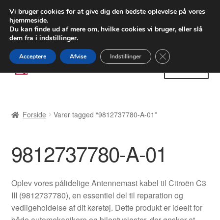
LEVERING fra 55 kr.
Vi bruger cookies for at give dig den bedste oplevelse på vores
hjemmeside.
FEDEX verdensomspændende forsendelse
Du kan finde ud af mere om, hvilke cookies vi bruger, eller slå
dem fra i
indstillinger
.
80 82 72 02
Man-fre 9-16
Close GDPR Cooki
Acceptere
Afvise
Indstillinger
Spring
Spring
Menu
til
til
navigation
indhold
Forside
Forside
Varer tagged “9812737780-A-01”
Betalinger
9812737780-A-01
Kasse
Klage
Oplev vores pålidelige Antennemast kabel til Citroën C3
III (9812737780), en essentiel del til reparation og
Klageprocedure
vedligeholdelse af dit køretøj. Dette produkt er ideelt for
både automekanikere og bilentusiaster, der ønsker at