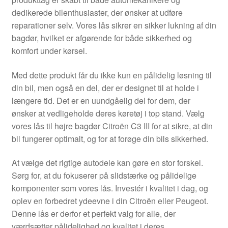
Kontakte
dedikerede bilenthusiaster, der ønsker at udføre
reparationer selv. Vores lås sikrer en sikker lukning af din
Kurv
bagdør, hvilket er afgørende for både sikkerhed og
komfort under kørsel.
Levering
Med dette produkt får du ikke kun en pålidelig løsning til
Min Konto
din bil, men også en del, der er designet til at holde i
længere tid. Det er en uundgåelig del for dem, der
ønsker at vedligeholde deres køretøj i top stand. Vælg
Om os
vores lås til højre bagdør Citroën C3 III for at sikre, at din
bil fungerer optimalt, og for at forøge din bils sikkerhed.
Privatlivspolitik
At vælge det rigtige autodele kan gøre en stor forskel.
Vilkår og betingelser
Sørg for, at du fokuserer på slidstærke og pålidelige
komponenter som vores lås. Investér i kvalitet i dag, og
oplev en forbedret ydeevne i din Citroën eller Peugeot.
Denne lås er derfor et perfekt valg for alle, der
værdsætter pålidelighed og kvalitet i deres