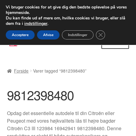
LEVERING fra 55 kr.
Vi bruger cookies for at give dig den bedste oplevelse på vores
hjemmeside.
FEDEX verdensomspændende forsendelse
Du kan finde ud af mere om, hvilke cookies vi bruger, eller slå
dem fra i
indstillinger
.
80 82 72 02
Man-fre 9-16
Close GDPR Cooki
Acceptere
Afvise
Indstillinger
Spring
Spring
Menu
til
til
navigation
indhold
Forside
Forside
Varer tagged “9812398480”
Betalinger
9812398480
Kasse
Klage
Opdag det essentielle autodele til din Citroën eller
Peugeot med vores højkvalitets lås til højre bagdør
Klageprocedure
Citroën C3 III 123984 16942941 9812398480. Denne
produkttag er skabt til både automekanikere og