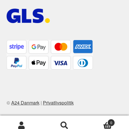
©
A24 Danmark
|
Privatlivspolitik
0
Søg
Søg