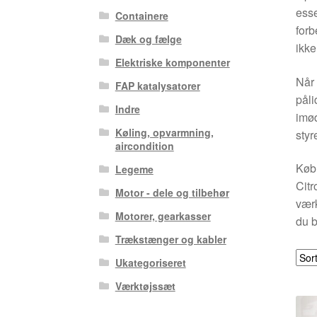
esse
Containere
forb
Dæk og fælge
ikke
Elektriske komponenter
Når 
FAP katalysatorer
påli
Indre
imød
Køling, opvarmning,
styr
aircondition
Køb 
Legeme
Citr
Motor - dele og tilbehør
værk
Motorer, gearkasser
du b
Trækstænger og kabler
Ukategoriseret
Værktøjssæt