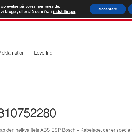
 kr.
FEDEX verdens
e oplevelse på vores hjemmeside.
Acceptere
i bruger, eller slå dem fra i
indstillinger
.
80 82 7
 Reklamation
Levering
ure
Kontakte
Kurv
Levering
Min Konto
Om os
Privatlivspolitik
810752280
g den højkvalitets ABS ESP Bosch + Kabelage, der er specielt d