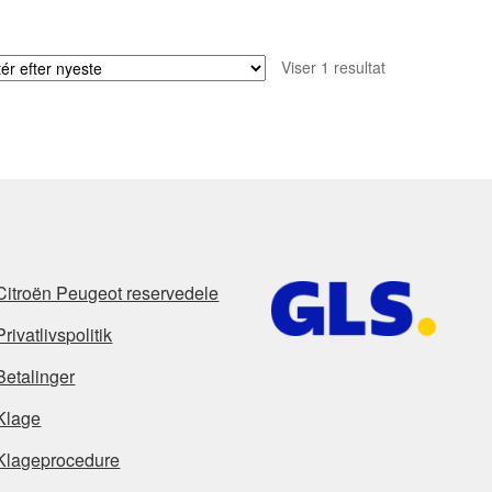
Viser 1 resultat
Citroën Peugeot reservedele
Privatlivspolitik
Betalinger
Klage
Klageprocedure