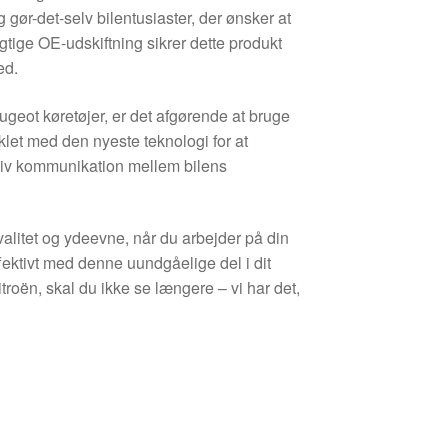
gør-det-selv bilentusiaster, der ønsker at
tige OE-udskiftning sikrer dette produkt
ed.
ugeot køretøjer, er det afgørende at bruge
et med den nyeste teknologi for at
tiv kommunikation mellem bilens
kvalitet og ydeevne, når du arbejder på din
ffektivt med denne uundgåelige del i dit
oën, skal du ikke se længere – vi har det,