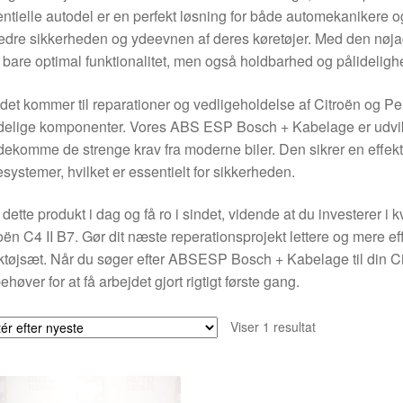
ntielle autodel er en perfekt løsning for både automekanikere og 
edre sikkerheden og ydeevnen af deres køretøjer. Med den nøjag
 bare optimal funktionalitet, men også holdbarhed og pålideligh
det kommer til reparationer og vedligeholdelse af Citroën og Pe
delige komponenter. Vores ABS ESP Bosch + Kabelage er udvikl
ekomme de strenge krav fra moderne biler. Den sikrer en effek
esystemer, hvilket er essentielt for sikkerheden.
dette produkt i dag og få ro i sindet, vidende at du investerer i 
oën C4 II B7. Gør dit næste reperationsprojekt lettere og mere e
tøjsæt. Når du søger efter ABSESP Bosch + Kabelage til din Citr
ehøver for at få arbejdet gjort rigtigt første gang.
Viser 1 resultat