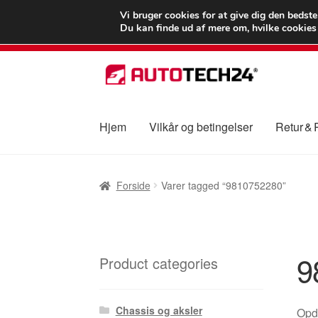
LEVERING fra 55
Vi bruger cookies for at give dig den bedst
Du kan finde ud af mere om, hvilke cookies v
Spring
Spring
til
til
navigation
indhold
Hjem
Vilkår og betingelser
Retur &
Forside
Betalinger
Kasse
Klage
Klageproced
Forside
Varer tagged “9810752280”
Vilkår og betingelser
9
Product categories
Chassis og aksler
Opda