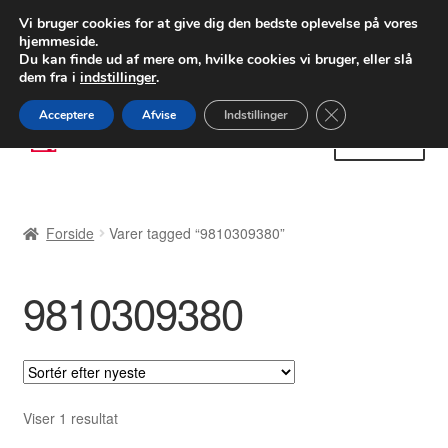
LEVERING fra 55 kr.
Vi bruger cookies for at give dig den bedste oplevelse på vores
hjemmeside.
FEDEX verdensomspændende forsendelse
Du kan finde ud af mere om, hvilke cookies vi bruger, eller slå
dem fra i
indstillinger
.
80 82 72 02
Man-fre 9-16
Close GDPR Cooki
Acceptere
Afvise
Indstillinger
Spring
Spring
Menu
til
til
navigation
indhold
Forside
Forside
Varer tagged “9810309380”
Betalinger
9810309380
Kasse
Klage
Klageprocedure
Viser 1 resultat