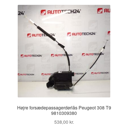
Kontakte
Kurv
Levering
Min Konto
Om os
Privatlivspolitik
Vilkår og betingelser
Højre forsædepassagerdørlås Peugeot 308 T9
9810309380
538,00
kr.