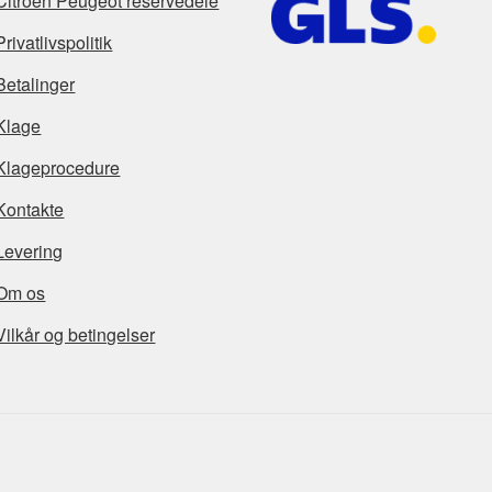
Citroën Peugeot reservedele
Privatlivspolitik
Betalinger
Klage
Klageprocedure
Kontakte
Levering
Om os
Vilkår og betingelser