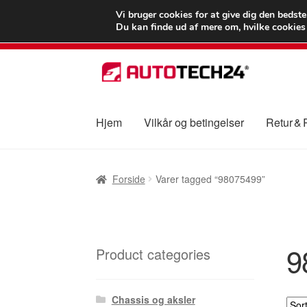
LEVERING fra 55
Vi bruger cookies for at give dig den bedst
Du kan finde ud af mere om, hvilke cookies v
Spring
Spring
til
til
navigation
indhold
Hjem
Vilkår og betingelser
Retur &
Forside
Betalinger
Kasse
Klage
Klageproced
Forside
Varer tagged “98075499”
Vilkår og betingelser
9
Product categories
Chassis og aksler