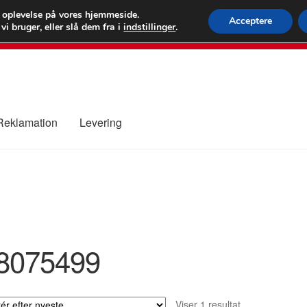
 kr.
FEDEX verdens
e oplevelse på vores hjemmeside.
Acceptere
i bruger, eller slå dem fra i
indstillinger
.
80 82 7
 Reklamation
Levering
ure
Kontakte
Kurv
Levering
Min Konto
Om os
Privatlivspolitik
8075499
Viser 1 resultat