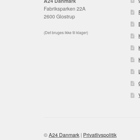
A24 Danmark
Fabriksparken 22A
2600 Glostrup
(Det bruges ikke til klager)
©
A24 Danmark
|
Privatlivspolitik