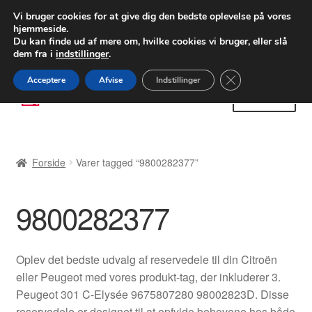
LEVERING fra 55 kr.
Vi bruger cookies for at give dig den bedste oplevelse på vores
hjemmeside.
FEDEX verdensomspændende forsendelse
Du kan finde ud af mere om, hvilke cookies vi bruger, eller slå
dem fra i
indstillinger
.
80 82 72 02
Man-fre 9-16
Close GDPR Cooki
Acceptere
Afvise
Indstillinger
Spring
Spring
Menu
til
til
navigation
indhold
Forside
Forside
Varer tagged “9800282377”
Betalinger
9800282377
Kasse
Klage
Oplev det bedste udvalg af reservedele til din Citroën
eller Peugeot med vores produkt-tag, der inkluderer 3.
Klageprocedure
Peugeot 301 C-Elysée 9675807280 98002823D. Disse
reservedele er designet til at opfylde behovene hos både