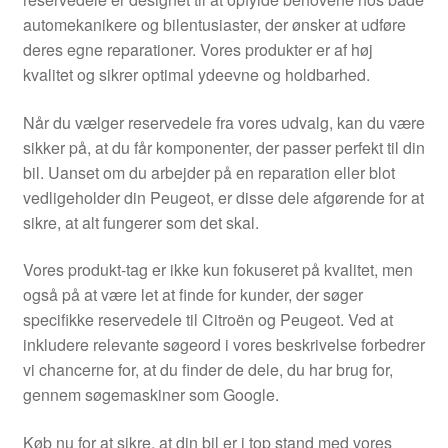
Kontakte
automekanikere og bilentusiaster, der ønsker at udføre
deres egne reparationer. Vores produkter er af høj
Kurv
kvalitet og sikrer optimal ydeevne og holdbarhed.
Levering
Når du vælger reservedele fra vores udvalg, kan du være
sikker på, at du får komponenter, der passer perfekt til din
Min Konto
bil. Uanset om du arbejder på en reparation eller blot
vedligeholder din Peugeot, er disse dele afgørende for at
sikre, at alt fungerer som det skal.
Om os
Vores produkt-tag er ikke kun fokuseret på kvalitet, men
Privatlivspolitik
også på at være let at finde for kunder, der søger
specifikke reservedele til Citroën og Peugeot. Ved at
Vilkår og betingelser
inkludere relevante søgeord i vores beskrivelse forbedrer
vi chancerne for, at du finder de dele, du har brug for,
gennem søgemaskiner som Google.
Køb nu for at sikre, at din bil er i top stand med vores