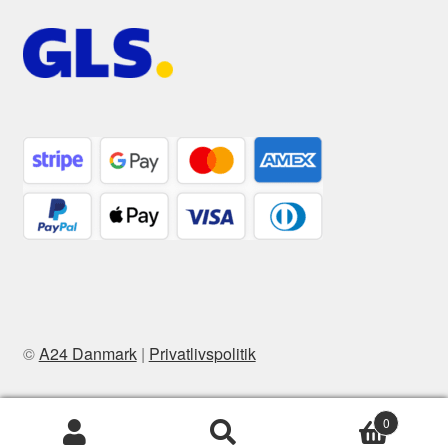
©
A24 Danmark
|
Privatlivspolitik
0
Søg
Søg