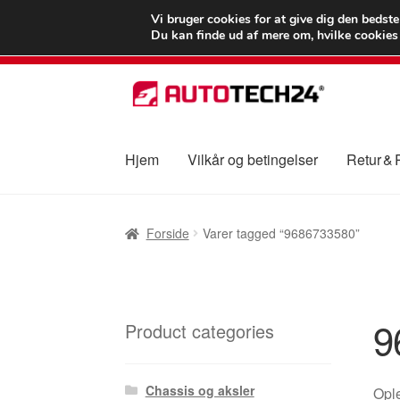
LEVERING fra 55
Vi bruger cookies for at give dig den bedst
Du kan finde ud af mere om, hvilke cookies v
Spring
Spring
til
til
navigation
indhold
Hjem
Vilkår og betingelser
Retur &
Forside
Betalinger
Kasse
Klage
Klageproced
Forside
Varer tagged “9686733580”
Vilkår og betingelser
9
Product categories
Chassis og aksler
Ople