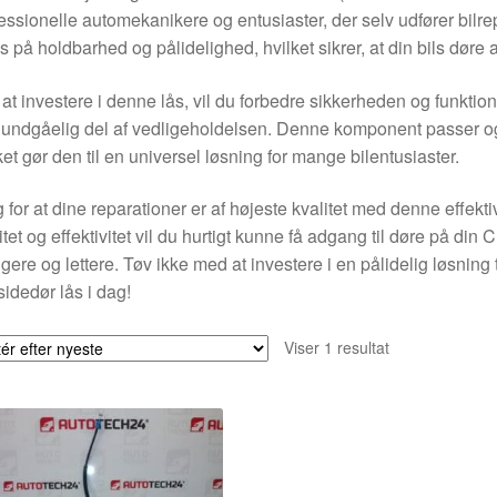
essionelle automekanikere og entusiaster, der selv udfører bilre
s på holdbarhed og pålidelighed, hvilket sikrer, at din bils døre a
at investere i denne lås, vil du forbedre sikkerheden og funktional
undgåelig del af vedligeholdelsen. Denne komponent passer ogs
ket gør den til en universel løsning for mange bilentusiaster.
 for at dine reparationer er af højeste kvalitet med denne effekti
itet og effektivitet vil du hurtigt kunne få adgang til døre på din 
igere og lettere. Tøv ikke med at investere i en pålidelig løsning t
idedør lås i dag!
Viser 1 resultat