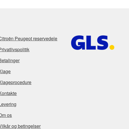
Citroën Peugeot reservedele
Privatlivspolitik
Betalinger
Klage
Klageprocedure
Kontakte
Levering
Om os
Vilkår og betingelser