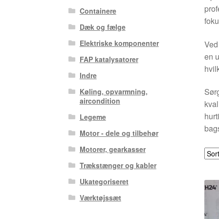
prof
Containere
foku
Dæk og fælge
Elektriske komponenter
Ved 
en u
FAP katalysatorer
hvil
Indre
Sørg
Køling, opvarmning,
aircondition
kval
hurt
Legeme
bags
Motor - dele og tilbehør
Motorer, gearkasser
Trækstænger og kabler
Ukategoriseret
Værktøjssæt