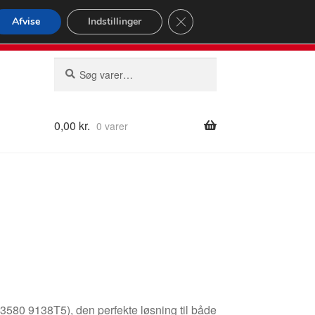
omspændende forsendelse
Close GDPR Cookie Banner
Afvise
Indstillinger
2 02
Man-fre 9-16
Søg
Søg
efter:
0,00
kr.
0 varer
3580 9138T5), den perfekte løsning til både