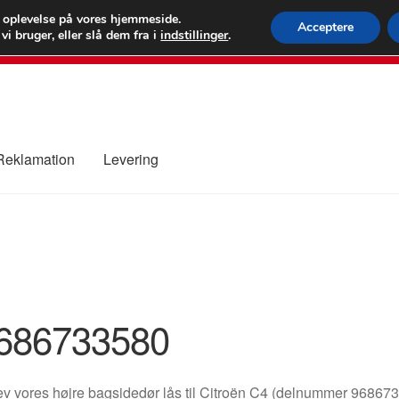
 kr.
FEDEX verdens
e oplevelse på vores hjemmeside.
Acceptere
i bruger, eller slå dem fra i
indstillinger
.
80 82 7
 Reklamation
Levering
ure
Kontakte
Kurv
Levering
Min Konto
Om os
Privatlivspolitik
686733580
v vores højre bagsidedør lås til Citroën C4 (delnummer 968673