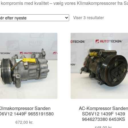
 kompromis med kvalitet – vælg vores Klimakompressorer fra S
Sorteret
Viser 3 resultater
efter
seneste
Klimakompressor Sanden
AC-Kompressor Sande
D6V12 1449F 9655191580
SD6V12 1439F 1439
9646273380 6453KS
672,00
kr.
448,00
kr.