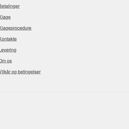
Betalinger
Klage
Klageprocedure
Kontakte
Levering
Om os
Vilkår og betingelser