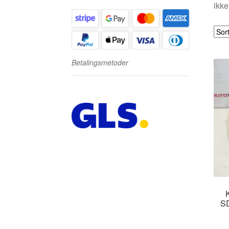
ikke
Betalingsmetoder
S