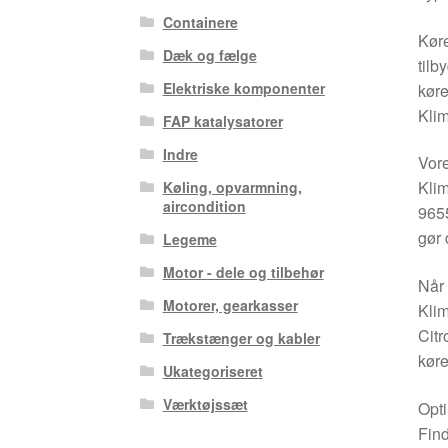
Containere
Køre
Dæk og fælge
tilb
Elektriske komponenter
køre
Klim
FAP katalysatorer
Indre
Vor
Kli
Køling, opvarmning,
aircondition
9655
gør 
Legeme
Motor - dele og tilbehør
Når 
Motorer, gearkasser
Klim
Citr
Trækstænger og kabler
køre
Ukategoriseret
Værktøjssæt
Opti
Find