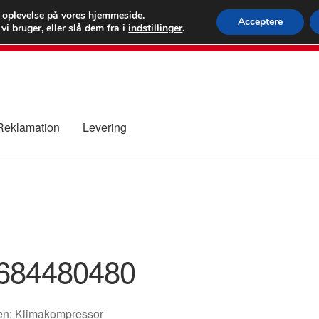
 kr.
FEDEX verdens
e oplevelse på vores hjemmeside.
Acceptere
i bruger, eller slå dem fra i
indstillinger
.
80 82 7
 Reklamation
Levering
ure
Kontakte
Kurv
Levering
Min Konto
Om os
Privatlivspolitik
684480480
en: Klimakompressor