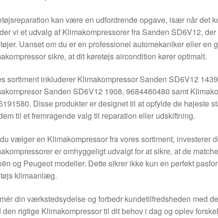
tøjsreparation kan være en udfordrende opgave, især når det ko
yder vi et udvalg af Klimakompressorer fra Sanden SD6V12, der e
tøjer. Uanset om du er en professionel automekaniker eller en gø
akompressor sikre, at dit køretøjs aircondition kører optimalt.
es sortiment inkluderer Klimakompressor Sanden SD6V12 1439
makompresor Sanden SD6V12 1908, 9684480480 samt Klimak
191580. Disse produkter er designet til at opfylde de højeste stand
dem til et fremragende valg til reparation eller udskiftning.
du vælger en Klimakompressor fra vores sortiment, investerer d
akompressorer er omhyggeligt udvalgt for at sikre, at de matcher
oën og Peugeot modeller. Dette sikrer ikke kun en perfekt pasform
tøjs klimaanlæg.
mér din værkstedsydelse og forbedr kundetilfredsheden med d
 den rigtige Klimakompressor til dit behov i dag og oplev forskell