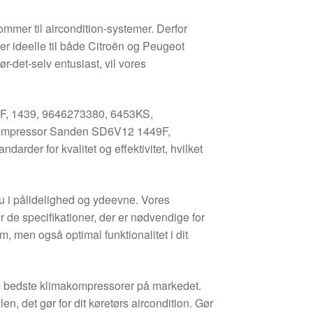
mmer til aircondition-systemer. Derfor
r ideelle til både Citroën og Peugeot
r-det-selv entusiast, vil vores
F, 1439, 9646273380, 6453KS,
ompressor Sanden SD6V12 1449F,
arder for kvalitet og effektivitet, hvilket
u i pålidelighed og ydeevne. Vores
 de specifikationer, der er nødvendige for
, men også optimal funktionalitet i dit
e bedste klimakompressorer på markedet.
en, det gør for dit køretørs aircondition. Gør