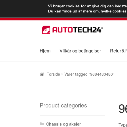
LEVERING fra 55
Vi bruger cookies for at give dig den bedst
Du kan finde ud af mere om, hvilke cookies v
Spring
Spring
til
til
navigation
indhold
Hjem
Vilkår og betingelser
Retur &
Forside
Betalinger
Kasse
Klage
Klageproced
Forside
Varer tagged “9684480480”
Vilkår og betingelser
9
Product categories
Chassis og aksler
Typ