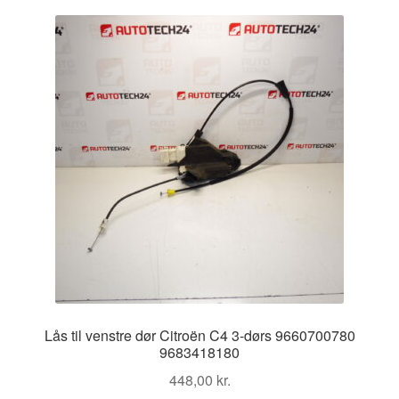
Kontakte
Kurv
Levering
Min Konto
Om os
Privatlivspolitik
Vilkår og betingelser
Lås til venstre dør Citroën C4 3-dørs 9660700780
9683418180
448,00
kr.