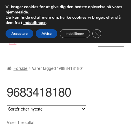
LEVERING fra 55 kr.
Vi bruger cookies for at give dig den bedste oplevelse på vores
hjemmeside.
FEDEX verdensomspændende forsendelse
Du kan finde ud af mere om, hvilke cookies vi bruger, eller slå
dem fra i
indstillinger
.
80 82 72 02
Man-fre 9-16
Close GDPR Cooki
Acceptere
Afvise
Indstillinger
Spring
Spring
Menu
til
til
navigation
indhold
Forside
Forside
Varer tagged “9683418180”
Betalinger
9683418180
Kasse
Klage
Klageprocedure
Viser 1 resultat