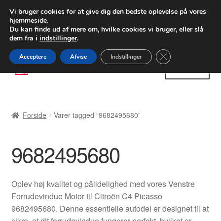
LEVERING fra 55 kr.
Vi bruger cookies for at give dig den bedste oplevelse på vores
hjemmeside.
FEDEX verdensomspændende forsendelse
Du kan finde ud af mere om, hvilke cookies vi bruger, eller slå
dem fra i
indstillinger
.
80 82 72 02
Man-fre 9-16
Close GDPR Cooki
Acceptere
Afvise
Indstillinger
Spring
Spring
Menu
til
til
navigation
indhold
Forside
Forside
Varer tagged “9682495680”
Betalinger
9682495680
Kasse
Klage
Oplev høj kvalitet og pålidelighed med vores Venstre
Forrudevindue Motor til Citroën C4 Picasso
Klageprocedure
9682495680. Denne essentielle autodel er designet til at
sikre, at dit forrudevindue fungerer perfekt, hvilket er