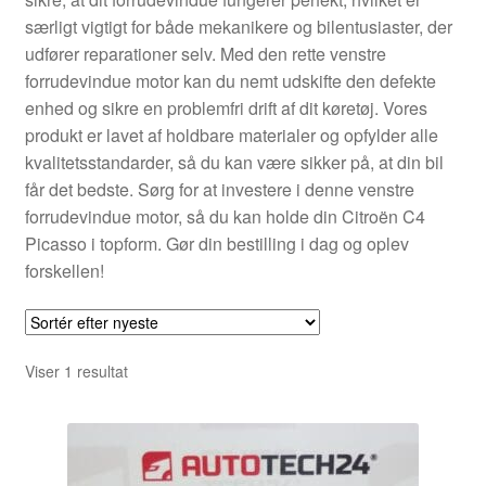
Kontakte
særligt vigtigt for både mekanikere og bilentusiaster, der
udfører reparationer selv. Med den rette venstre
Kurv
forrudevindue motor kan du nemt udskifte den defekte
enhed og sikre en problemfri drift af dit køretøj. Vores
Levering
produkt er lavet af holdbare materialer og opfylder alle
kvalitetsstandarder, så du kan være sikker på, at din bil
Min Konto
får det bedste. Sørg for at investere i denne venstre
forrudevindue motor, så du kan holde din Citroën C4
Picasso i topform. Gør din bestilling i dag og oplev
Om os
forskellen!
Privatlivspolitik
Vilkår og betingelser
Viser 1 resultat