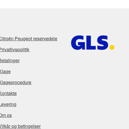
Citroën Peugeot reservedele
Privatlivspolitik
Betalinger
Klage
Klageprocedure
Kontakte
Levering
Om os
Vilkår og betingelser