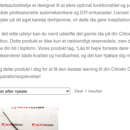
itetsautodetalje er designet til at sikre optimal funktionalitet og på
både professionelle automekanikere og DIY-entusiaster. Uanset 
jder på dit eget køretøj derhjemme, vil dette lås gøre installation
det rette udstyr kan du nemt udskifte det gamle lås på din Citr
tion. Dette produkt er ikke kun et nødvendigt reservedele, men d
e din bil i topform. Vores produkt tag, “Lås til højre forreste 
æsenterer både kvalitet og holdbarhed, og det kan hjælpe dig med at
 dette produkt i dag for at få den bedste løsning til din Citroën 
eparationsoplevelse!
Viser 1 resultat