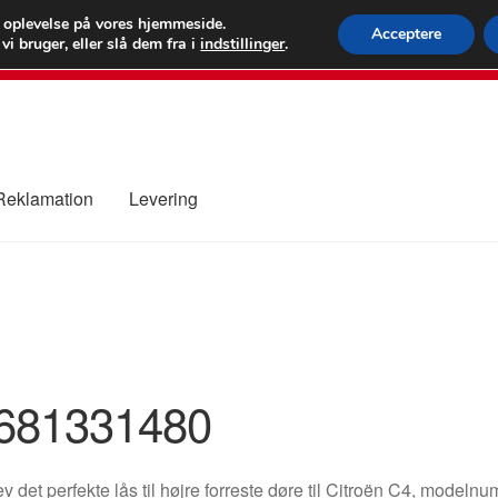
 kr.
FEDEX verdens
e oplevelse på vores hjemmeside.
Acceptere
i bruger, eller slå dem fra i
indstillinger
.
80 82 7
 Reklamation
Levering
ure
Kontakte
Kurv
Levering
Min Konto
Om os
Privatlivspolitik
681331480
v det perfekte lås til højre forreste døre til Citroën C4, mod