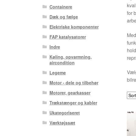
kval
Containere
for 
Dæk og fælge
arbe
Elektriske komponenter
Med 
FAP katalysatorer
funk
Indre
hold
Køling, opvarmning,
repr
aircondition
Vælg
Legeme
bilr
Motor - dele og tilbehør
Motorer, gearkasser
Trækstænger og kabler
Ukategoriseret
Værktøjssæt