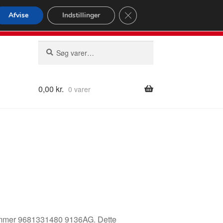
omspændende forsendelse
Close GDPR Cookie Banner
Afvise
Indstillinger
2 02
Man-fre 9-16
Søg
Søg
efter:
0,00
kr.
0 varer
elnummer 9681331480 9136AG. Dette