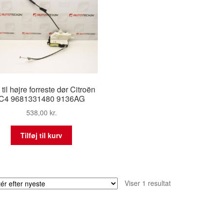
 til højre forreste dør Citroën
C4 9681331480 9136AG
538,00
kr.
Tilføj til kurv
Viser 1 resultat