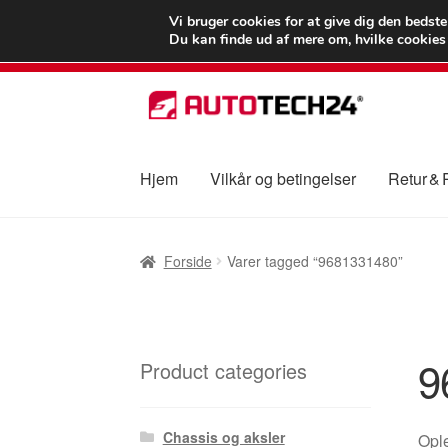
LEVERING fra 55
Vi bruger cookies for at give dig den bedst
Du kan finde ud af mere om, hvilke cookies v
Spring
Spring
til
til
navigation
indhold
Hjem
Vilkår og betingelser
Retur &
Forside
Betalinger
Kasse
Klage
Klageproced
Forside
Varer tagged “9681331480”
Vilkår og betingelser
9
Product categories
Chassis og aksler
Ople