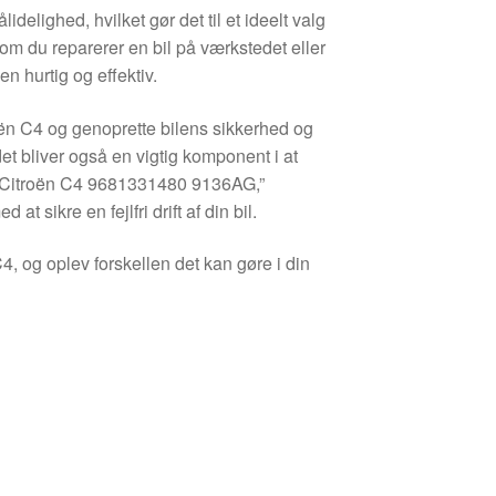
lidelighed, hvilket gør det til et ideelt valg
om du reparerer en bil på værkstedet eller
en hurtig og effektiv.
oën C4 og genoprette bilens sikkerhed og
et bliver også en vigtig komponent i at
døre Citroën C4 9681331480 9136AG,”
 sikre en fejlfri drift af din bil.
C4, og oplev forskellen det kan gøre i din