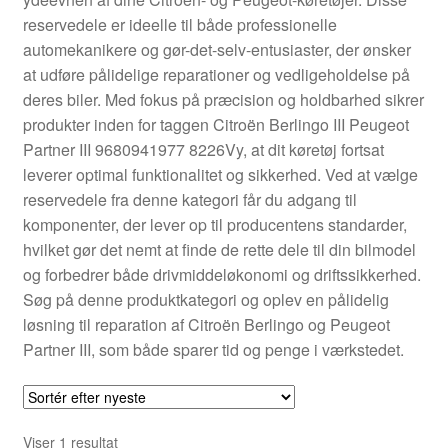
Kontakte
reservedele er ideelle til både professionelle
automekanikere og gør-det-selv-entusiaster, der ønsker
Kurv
at udføre pålidelige reparationer og vedligeholdelse på
deres biler. Med fokus på præcision og holdbarhed sikrer
Levering
produkter inden for taggen Citroën Berlingo III Peugeot
Partner III 9680941977 8226Vy, at dit køretøj fortsat
Min Konto
leverer optimal funktionalitet og sikkerhed. Ved at vælge
reservedele fra denne kategori får du adgang til
komponenter, der lever op til producentens standarder,
Om os
hvilket gør det nemt at finde de rette dele til din bilmodel
og forbedrer både drivmiddeløkonomi og driftssikkerhed.
Privatlivspolitik
Søg på denne produktkategori og oplev en pålidelig
løsning til reparation af Citroën Berlingo og Peugeot
Vilkår og betingelser
Partner III, som både sparer tid og penge i værkstedet.
Viser 1 resultat