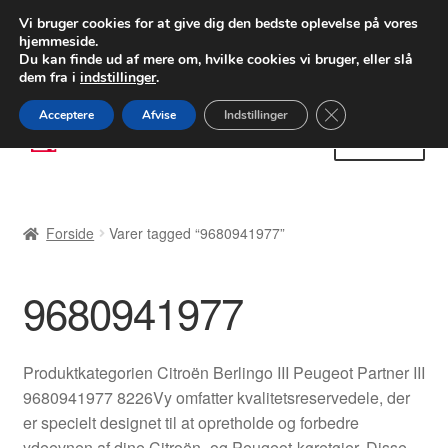
LEVERING fra 55 kr.
Vi bruger cookies for at give dig den bedste oplevelse på vores
hjemmeside.
FEDEX verdensomspændende forsendelse
Du kan finde ud af mere om, hvilke cookies vi bruger, eller slå
dem fra i
indstillinger
.
80 82 72 02
Man-fre 9-16
Close GDPR Cooki
Acceptere
Afvise
Indstillinger
Spring
Spring
Menu
til
til
navigation
indhold
Forside
Forside
Varer tagged “9680941977”
Betalinger
9680941977
Kasse
Klage
Produktkategorien Citroën Berlingo III Peugeot Partner III
9680941977 8226Vy omfatter kvalitetsreservedele, der
Klageprocedure
er specielt designet til at opretholde og forbedre
ydeevnen af dine Citroën- og Peugeot-køretøjer. Disse