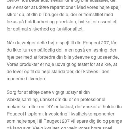
Kontakte
selv ønsker at udføre reparationer. Med vores højre spejl
sikrer du, at din bil bruger dele, der er fremstillet med
Kurv
fokus på holdbarhed og præcision, hvilket er essentielt
for optimal sikkerhed og funktionalitet.
Levering
Når du vælger dette højre spejl til din Peugeot 207, får
Min Konto
du ikke kun en pålidelig del, men også en løsning, der
hjælper med at forbedre din bils ydeevne og udseende.
Vores produkter er nøje udvalgt og testet for at sikre, at
Om os
de lever op til de høje standarder, der kræves i den
moderne bilverden.
Privatlivspolitik
Sørg for at tilføje dette vigtigt udstyr til din
Vilkår og betingelser
værktøjsamling, uanset om du er en professionel
mekaniker eller en DIY-entusiast, der ønsker at holde din
Peugeot i topform. Investering i kvalitetskomponenter
som højre spejl til Peugeot 207 vil spare dig tid og penge
på lang sigt. Vælg kvalitet, og vælg vores højre spejl i