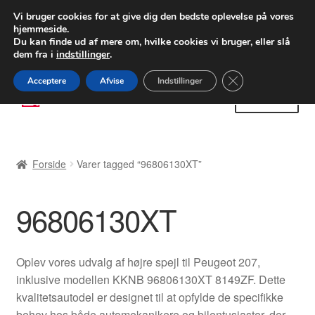
LEVERING fra 55 kr.
Vi bruger cookies for at give dig den bedste oplevelse på vores
hjemmeside.
FEDEX verdensomspændende forsendelse
Du kan finde ud af mere om, hvilke cookies vi bruger, eller slå
dem fra i
indstillinger
.
80 82 72 02
Man-fre 9-16
Close GDPR Cooki
Acceptere
Afvise
Indstillinger
Spring
Spring
Menu
til
til
navigation
indhold
Forside
Forside
Varer tagged “96806130XT”
Betalinger
96806130XT
Kasse
Klage
Oplev vores udvalg af højre spejl til Peugeot 207,
inklusive modellen KKNB 96806130XT 8149ZF. Dette
Klageprocedure
kvalitetsautodel er designet til at opfylde de specifikke
behov hos både automekanikere og bilentusiaster, der