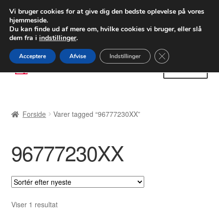
LEVERING fra 55 kr.
Vi bruger cookies for at give dig den bedste oplevelse på vores
hjemmeside.
FEDEX verdensomspændende forsendelse
Du kan finde ud af mere om, hvilke cookies vi bruger, eller slå
dem fra i
indstillinger
.
80 82 72 02
Man-fre 9-16
Close GDPR Cooki
Acceptere
Afvise
Indstillinger
Spring
Spring
Menu
til
til
navigation
indhold
Forside
Forside
Varer tagged “96777230XX”
Betalinger
96777230XX
Kasse
Klage
Klageprocedure
Viser 1 resultat