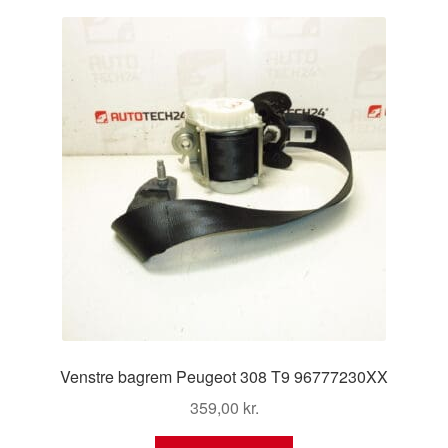
Kontakte
Kurv
Levering
Min Konto
Om os
Privatlivspolitik
Vilkår og betingelser
Venstre bagrem Peugeot 308 T9 96777230XX
359,00
kr.