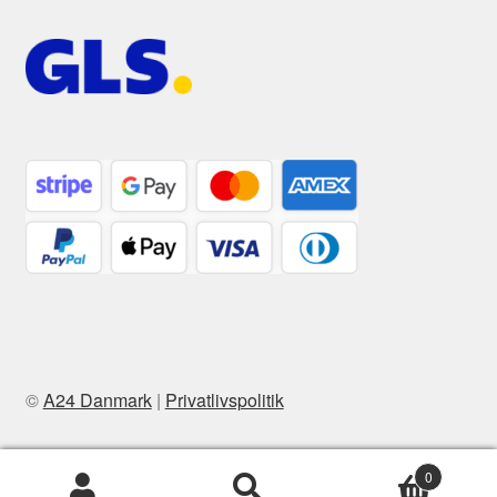
©
A24 Danmark
|
Privatlivspolitik
0
Søg
Søg