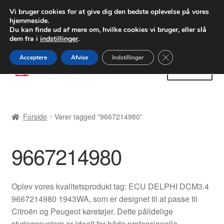
LEVERING fra 55 kr.
Vi bruger cookies for at give dig den bedste oplevelse på vores
hjemmeside.
FEDEX verdensomspændende forsendelse
Du kan finde ud af mere om, hvilke cookies vi bruger, eller slå
dem fra i
indstillinger
.
80 82 72 02
Man-fre 9-16
Close GDPR Cooki
Acceptere
Afvise
Indstillinger
Spring
Spring
Menu
til
til
navigation
indhold
Forside
Forside
Varer tagged “9667214980”
Betalinger
9667214980
Kasse
Klage
Oplev vores kvalitetsprodukt tag: ECU DELPHI DCM3.4
9667214980 1943WA, som er designet til at passe til
Klageprocedure
Citroën og Peugeot køretøjer. Dette pålidelige
styringssystem er ideelt for både professionelle