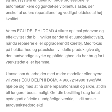
Kontakte
automekanikere og gør-det-selv bilentusiaster, der
ønsker at udføre reparationer og vedligeholdelse af høj
Kurv
kvalitet.
Levering
Vores ECU DELPHI DCM3.4 sikrer optimal ydeevne og
effektivitet i din bil, hvilket gør det til et uundgåeligt valg,
Min Konto
når du reparerer eller opgraderer dit køretøj. Med fokus
på holdbarhed og præcision, vil dette produkt give dig
den nødvendige styrke og pålidelighed, du har brug for i
Om os
værkstedet eller hjemme.
Privatlivspolitik
Uanset om du arbejder med ældre modeller eller nyere,
vil vores ECU DELPHI DCM3.4 9667214980 1943WA
Vilkår og betingelser
hjælpe dig med at nå dine reparationsmål og sikre, at din
bil fungerer bedst muligt. Gør din bestilling i dag for at
nyde godt af dette uundgåelige værktøj til dit næste
autoværkstedprojekt!