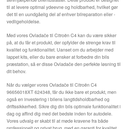
Kontakte
til at levere optimal ydeevne og holdbarhed, hvilket gør
det til en uundgåelig del af enhver bilreparation eller -
Kurv
vedligeholdelse.
Levering
Med vores Ovladače til Citroën C4 kan du være sikker
på, at du får et produkt, der opfylder de strenge krav til
Min Konto
kvalitet og funktionalitet. Uanset om du arbejder med
lappet kits, eller du bare ønsker at forbedre din bils
præstation, så er disse Ovladače den perfekte løsning til
Om os
dit behov.
Privatlivspolitik
Når du vælger vores Ovladače til Citroën C4
96656018XT 624348, får du ikke bare et produkt, men
Vilkår og betingelser
også en investering i bilens langtidsholdbarhed og
driftssikkerhed. Sikre dig din bils optimale funktionalitet i
dag og affind dig med det bedste inden for autodele.
Vores udvalg er skabt til at møde kravene fra både
professionelt og privat brug, med en garanti for kvalitet,