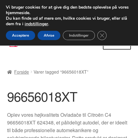
LEVERING fra 55 kr.
Vi bruger cookies for at give dig den bedste oplevelse på vores
hjemmeside.
FEDEX verdensomspændende forsendelse
Du kan finde ud af mere om, hvilke cookies vi bruger, eller slå
dem fra i
indstillinger
.
80 82 72 02
Man-fre 9-16
Close GDPR Cooki
Acceptere
Afvise
Indstillinger
Spring
Spring
Menu
til
til
navigation
indhold
Forside
Forside
Varer tagged “96656018XT”
Betalinger
96656018XT
Kasse
Klage
Oplev vores højkvalitets Ovladače til Citroën C4
96656018XT 624348, et pålideligt autodel, der er ideelt
Klageprocedure
til både professionelle automekanikere og
selvhjælpende bilentusiaster. Dette produkt er designet