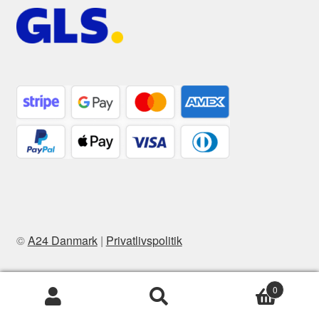
©
A24 Danmark
|
Privatlivspolitik
0
Søg
Søg
efter: