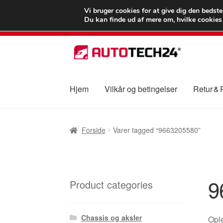
LEVERING fra 55
Vi bruger cookies for at give dig den bedst
Du kan finde ud af mere om, hvilke cookies v
Spring
Spring
til
til
navigation
indhold
Hjem
Vilkår og betingelser
Retur &
Forside
Betalinger
Kasse
Klage
Klageproced
Forside
Varer tagged “9663205580”
Vilkår og betingelser
9
Product categories
Chassis og aksler
Ople