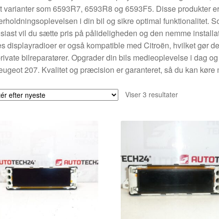
 varianter som 6593R7, 6593R8 og 6593F5. Disse produkter er d
rholdningsoplevelsen i din bil og sikre optimal funktionalitet. 
siast vil du sætte pris på pålideligheden og den nemme install
s displayradioer er også kompatible med Citroën, hvilket gør dem 
rivate bilreparatører. Opgrader din bils medieoplevelse i dag og 
Peugeot 207. Kvalitet og præcision er garanteret, så du kan køre 
Sorteret
Viser 3 resultater
efter
seneste