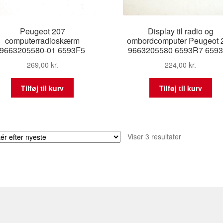
Peugeot 207
Display til radio og
computerradioskærm
ombordcomputer Peugeot 
9663205580-01 6593F5
9663205580 6593R7 659
269,00
kr.
224,00
kr.
Tilføj til kurv
Tilføj til kurv
Sorteret
Viser 3 resultater
efter
seneste