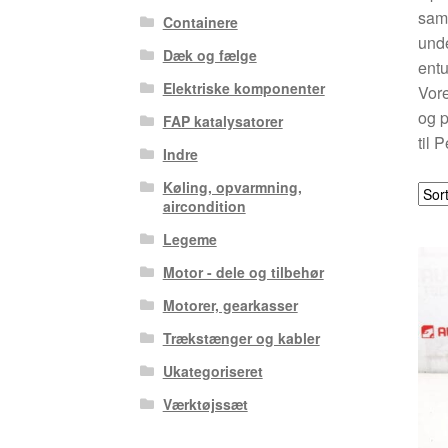
samt
Containere
unde
Dæk og fælge
entu
Elektriske komponenter
Vore
og p
FAP katalysatorer
til 
Indre
Køling, opvarmning,
aircondition
Legeme
Motor - dele og tilbehør
Motorer, gearkasser
Trækstænger og kabler
Ukategoriseret
Værktøjssæt