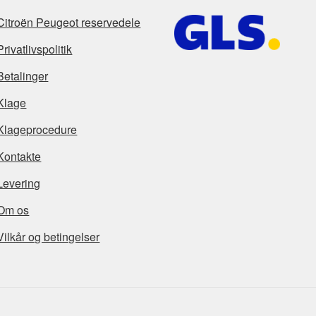
Citroën Peugeot reservedele
Privatlivspolitik
Betalinger
Klage
Klageprocedure
Kontakte
Levering
Om os
Vilkår og betingelser