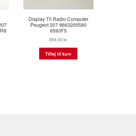
Display Til Radio Computer
207
Peugeot 207 9663205580
3R8
6593F5
359,00
kr.
Tilføj til kurv