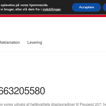
 kr.
FEDEX verdens
e oplevelse på vores hjemmeside.
Acceptere
i bruger, eller slå dem fra i
indstillinger
.
80 82 7
 Reklamation
Levering
ure
Kontakte
Kurv
Levering
Min Konto
Om os
Privatlivspolitik
663205580
v vores udvalg af højtkvalitets displayradioer til Peugeot 20