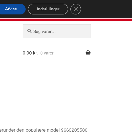
omspændende forsendelse
Close GDPR Cookie Banner
Afvise
Indstillinger
2 02
Man-fre 9-16
Søg
Søg
efter:
0,00
kr.
0 varer
7, herunder den populære model 9663205580