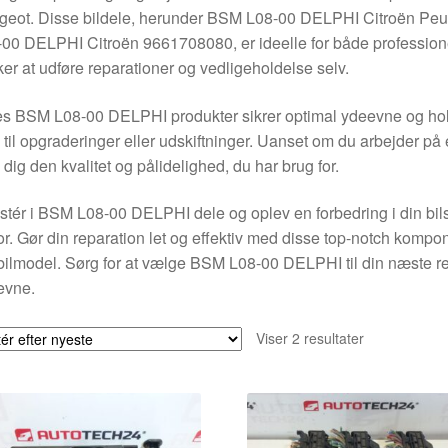
geot. Disse bildele, herunder BSM L08-00 DELPHI Citroën P
00 DELPHI Citroën 9661708080, er ideelle for både professione
er at udføre reparationer og vedligeholdelse selv.
s BSM L08-00 DELPHI produkter sikrer optimal ydeevne og hold
 til opgraderinger eller udskiftninger. Uanset om du arbejder på 
 dig den kvalitet og pålidelighed, du har brug for.
stér i BSM L08-00 DELPHI dele og oplev en forbedring i din bils
r. Gør din reparation let og effektiv med disse top-notch komponen
bilmodel. Sørg for at vælge BSM L08-00 DELPHI til din næste repa
evne.
Sorteret
Viser 2 resultater
efter
seneste