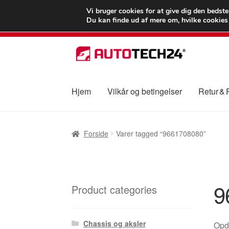
LEVERING fra 55
Vi bruger cookies for at give dig den bedst
Du kan finde ud af mere om, hvilke cookies v
Spring
Spring
til
til
navigation
indhold
Hjem
Vilkår og betingelser
Retur &
Forside
Betalinger
Kasse
Klage
Klageproced
Forside
Varer tagged “9661708080”
Vilkår og betingelser
9
Product categories
Chassis og aksler
Opda