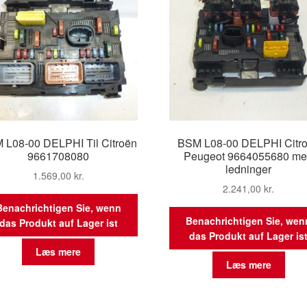
 L08-00 DELPHI Til Citroën
BSM L08-00 DELPHI Citr
9661708080
Peugeot 9664055680 m
ledninger
1.569,00
kr.
2.241,00
kr.
Benachrichtigen Sie, wenn
Benachrichtigen Sie, wen
das Produkt auf Lager ist
das Produkt auf Lager is
Læs mere
Læs mere