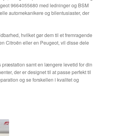
eugeot 9664055680 med ledninger og BSM
lle automekanikere og bilentusiaster, der
barhed, hvilket gør dem til et fremragende
en Citroën eller en Peugeot, vil disse dele
 præstation samt en længere levetid for din
ter, der er designet til at passe perfekt til
ration og se forskellen i kvalitet og