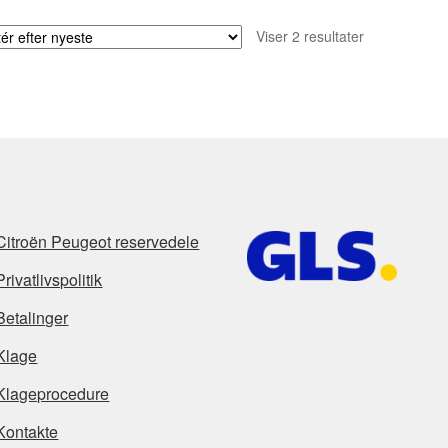
Sorteret
Viser 2 resultater
efter
seneste
Citroën Peugeot reservedele
Privatlivspolitik
Betalinger
Klage
Klageprocedure
Kontakte