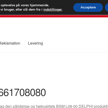
 kr.
FEDEX verdens
e oplevelse på vores hjemmeside.
Acceptere
i bruger, eller slå dem fra i
indstillinger
.
80 82 7
 Reklamation
Levering
ure
Kontakte
Kurv
Levering
Min Konto
Om os
Privatlivspolitik
661708080
g den pålidelige og højkvalitets BSM L08-00 DELPHI produktlinje,