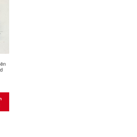
oën
ed
n
t