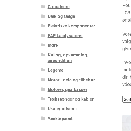
Peu
Containere
L08-
Dæk og fælge
ønsk
Elektriske komponenter
Vore
FAP katalysatorer
valg
Indre
give
Køling, opvarmning,
aircondition
Inve
moto
Legeme
din 
Motor - dele og tilbehør
yde
Motorer, gearkasser
Trækstænger og kabler
Ukategoriseret
Værktøjssæt