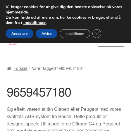
LEVERING fra 55 kr.
Vi bruger cookies for at give dig den bedste oplevelse på vores
hjemmeside.
FEDEX verdensomspændende forsendelse
Du kan finde ud af mere om, hvilke cookies vi bruger, eller slå
dem fra i
indstillinger
.
80 82 72 02
Man-fre 9-16
Close GDPR Cooki
Acceptere
Afvise
Indstillinger
Spring
Spring
Menu
til
til
navigation
indhold
Forside
Forside
Varer tagged “9659457180”
Betalinger
9659457180
Kasse
Klage
Øg effektiviteten af din Citroën eller Peugeot med vores
kvalitets ABS-system fra Bosch. Dette produkt er
Klageprocedure
designet specielt til modellerne Citroën C4 og Peugeot
307, med delnumre 9659457180, 0265800395 og