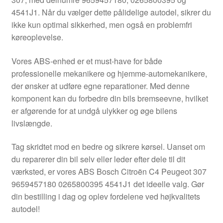
Kontakte
4541J1. Når du vælger dette pålidelige autodel, sikrer du
ikke kun optimal sikkerhed, men også en problemfri
Kurv
køreoplevelse.
Levering
Vores ABS-enhed er et must-have for både
professionelle mekanikere og hjemme-automekanikere,
Min Konto
der ønsker at udføre egne reparationer. Med denne
komponent kan du forbedre din bils bremseevne, hvilket
er afgørende for at undgå ulykker og øge bilens
Om os
livslængde.
Privatlivspolitik
Tag skridtet mod en bedre og sikrere kørsel. Uanset om
du reparerer din bil selv eller leder efter dele til dit
Vilkår og betingelser
værksted, er vores ABS Bosch Citroën C4 Peugeot 307
9659457180 0265800395 4541J1 det ideelle valg. Gør
din bestilling i dag og oplev fordelene ved højkvalitets
autodel!