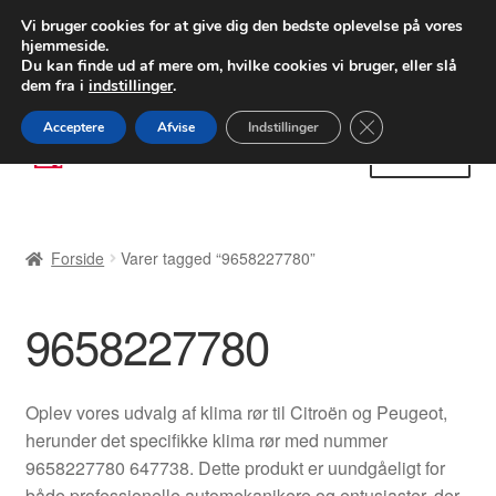
LEVERING fra 55 kr.
Vi bruger cookies for at give dig den bedste oplevelse på vores
hjemmeside.
FEDEX verdensomspændende forsendelse
Du kan finde ud af mere om, hvilke cookies vi bruger, eller slå
dem fra i
indstillinger
.
80 82 72 02
Man-fre 9-16
Close GDPR Cooki
Acceptere
Afvise
Indstillinger
Spring
Spring
Menu
til
til
navigation
indhold
Forside
Forside
Varer tagged “9658227780”
Betalinger
9658227780
Kasse
Klage
Oplev vores udvalg af klima rør til Citroën og Peugeot,
herunder det specifikke klima rør med nummer
Klageprocedure
9658227780 647738. Dette produkt er uundgåeligt for
både professionelle automekanikere og entusiaster, der