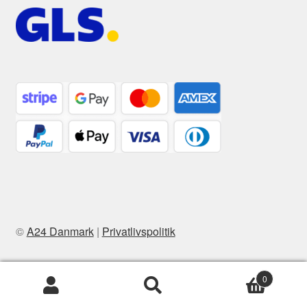
©
A24 Danmark
|
Privatlivspolitik
0
Søg
Søg
efter: