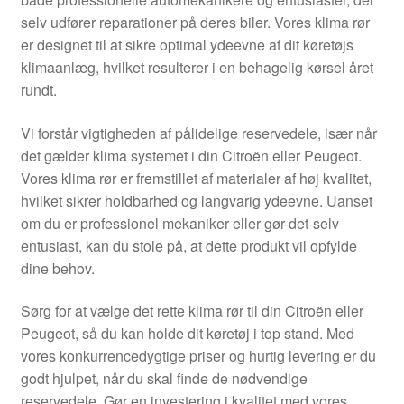
Kontakte
selv udfører reparationer på deres biler. Vores klima rør
er designet til at sikre optimal ydeevne af dit køretøjs
Kurv
klimaanlæg, hvilket resulterer i en behagelig kørsel året
rundt.
Levering
Vi forstår vigtigheden af pålidelige reservedele, især når
Min Konto
det gælder klima systemet i din Citroën eller Peugeot.
Vores klima rør er fremstillet af materialer af høj kvalitet,
hvilket sikrer holdbarhed og langvarig ydeevne. Uanset
Om os
om du er professionel mekaniker eller gør-det-selv
entusiast, kan du stole på, at dette produkt vil opfylde
Privatlivspolitik
dine behov.
Vilkår og betingelser
Sørg for at vælge det rette klima rør til din Citroën eller
Peugeot, så du kan holde dit køretøj i top stand. Med
vores konkurrencedygtige priser og hurtig levering er du
godt hjulpet, når du skal finde de nødvendige
reservedele. Gør en investering i kvalitet med vores