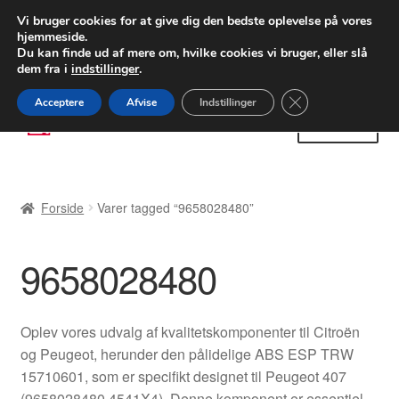
LEVERING fra 55 kr.
Vi bruger cookies for at give dig den bedste oplevelse på vores
hjemmeside.
FEDEX verdensomspændende forsendelse
Du kan finde ud af mere om, hvilke cookies vi bruger, eller slå
dem fra i
indstillinger
.
80 82 72 02
Man-fre 9-16
Close GDPR Cooki
Acceptere
Afvise
Indstillinger
Spring
Spring
Menu
til
til
navigation
indhold
Forside
Forside
Varer tagged “9658028480”
Betalinger
9658028480
Kasse
Klage
Oplev vores udvalg af kvalitetskomponenter til Citroën
og Peugeot, herunder den pålidelige ABS ESP TRW
Klageprocedure
15710601, som er specifikt designet til Peugeot 407
(9658028480 4541X4). Denne komponent er essentiel