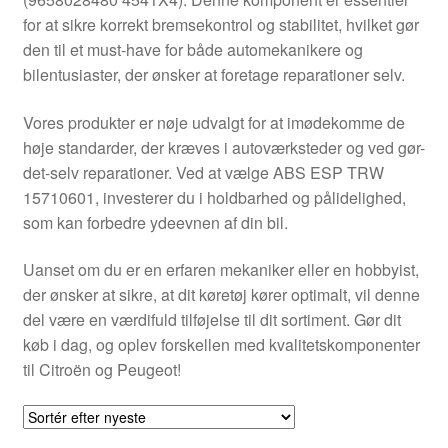
Kontakte
for at sikre korrekt bremsekontrol og stabilitet, hvilket gør
den til et must-have for både automekanikere og
Kurv
bilentusiaster, der ønsker at foretage reparationer selv.
Levering
Vores produkter er nøje udvalgt for at imødekomme de
høje standarder, der kræves i autoværksteder og ved gør-
Min Konto
det-selv reparationer. Ved at vælge ABS ESP TRW
15710601, investerer du i holdbarhed og pålidelighed,
som kan forbedre ydeevnen af din bil.
Om os
Uanset om du er en erfaren mekaniker eller en hobbyist,
Privatlivspolitik
der ønsker at sikre, at dit køretøj kører optimalt, vil denne
del være en værdifuld tilføjelse til dit sortiment. Gør dit
Vilkår og betingelser
køb i dag, og oplev forskellen med kvalitetskomponenter
til Citroën og Peugeot!