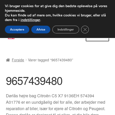
LEVERING fra 55 kr.
Vi bruger cookies for at give dig den bedste oplevelse på vores
hjemmeside.
FEDEX verdensomspændende forsendelse
Du kan finde ud af mere om, hvilke cookies vi bruger, eller slå
dem fra i
indstillinger
.
80 82 72 02
Man-fre 9-16
Close GDPR Cooki
Acceptere
Afvise
Indstillinger
Spring
Spring
Menu
til
til
navigation
indhold
Forside
Forside
Varer tagged “9657439480”
Betalinger
9657439480
Kasse
Klage
Dørlås højre bag Citroën C5 X7 9136EH 574394
A01776 er en uundgåelig del for alle, der arbejder med
Klageprocedure
reparation af biler, især for ejere af Citroën og Peugeot.
Denne dørlås er designet til at sikre, at din bils døre