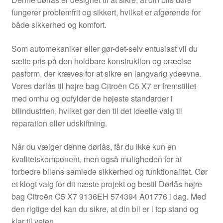
Kontakte
fungerer problemfrit og sikkert, hvilket er afgørende for
både sikkerhed og komfort.
Kurv
Som automekaniker eller gør-det-selv entusiast vil du
Levering
sætte pris på den holdbare konstruktion og præcise
pasform, der kræves for at sikre en langvarig ydeevne.
Min Konto
Vores dørlås til højre bag Citroën C5 X7 er fremstillet
med omhu og opfylder de højeste standarder i
bilindustrien, hvilket gør den til det ideelle valg til
Om os
reparation eller udskiftning.
Privatlivspolitik
Når du vælger denne dørlås, får du ikke kun en
kvalitetskomponent, men også muligheden for at
Vilkår og betingelser
forbedre bilens samlede sikkerhed og funktionalitet. Gør
et klogt valg for dit næste projekt og bestil Dørlås højre
bag Citroën C5 X7 9136EH 574394 A01776 i dag. Med
den rigtige del kan du sikre, at din bil er i top stand og
klar til vejen.