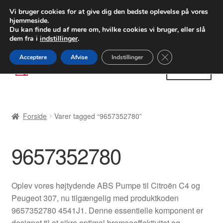
LEVERING fra 55 kr.
Vi bruger cookies for at give dig den bedste oplevelse på vores
hjemmeside.
FEDEX verdensomspændende forsendelse
Du kan finde ud af mere om, hvilke cookies vi bruger, eller slå
dem fra i
indstillinger
.
80 82 72 02
Man-fre 9-16
Close GDPR Cooki
Acceptere
Afvise
Indstillinger
Spring
Spring
Menu
til
til
navigation
indhold
Forside
Forside
Varer tagged “9657352780”
Betalinger
9657352780
Kasse
Klage
Oplev vores højtydende ABS Pumpe til Citroën C4 og
Peugeot 307, nu tilgængelig med produktkoden
Klageprocedure
9657352780 4541J1. Denne essentielle komponent er
designet til at sikre optimal bremseeffektivitet og