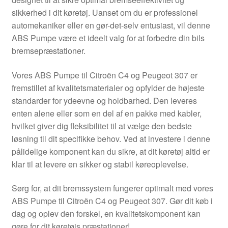
Kontakte
sikkerhed i dit køretøj. Uanset om du er professionel
automekaniker eller en gør-det-selv entusiast, vil denne
Kurv
ABS Pumpe være et ideelt valg for at forbedre din bils
bremsepræstationer.
Levering
Vores ABS Pumpe til Citroën C4 og Peugeot 307 er
Min Konto
fremstillet af kvalitetsmaterialer og opfylder de højeste
standarder for ydeevne og holdbarhed. Den leveres
enten alene eller som en del af en pakke med kabler,
Om os
hvilket giver dig fleksibilitet til at vælge den bedste
løsning til dit specifikke behov. Ved at investere i denne
Privatlivspolitik
pålidelige komponent kan du sikre, at dit køretøj altid er
klar til at levere en sikker og stabil køreoplevelse.
Vilkår og betingelser
Sørg for, at dit bremssystem fungerer optimalt med vores
ABS Pumpe til Citroën C4 og Peugeot 307. Gør dit køb i
dag og oplev den forskel, en kvalitetskomponent kan
gøre for dit køretøjs præstationer!