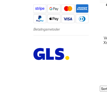
Betalingsmetoder
V
X