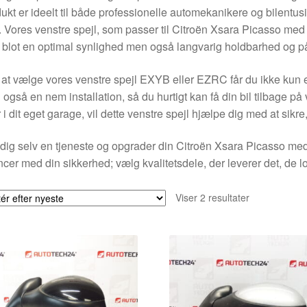
ukt er ideelt til både professionelle automekanikere og bilentusi
. Vores venstre spejl, som passer til Citroën Xsara Picasso 
 blot en optimal synlighed men også langvarig holdbarhed og på
at vælge vores venstre spejl EXYB eller EZRC får du ikke kun en
også en nem installation, så du hurtigt kan få din bil tilbage p
r i dit eget garage, vil dette venstre spejl hjælpe dig med at sikre
dig selv en tjeneste og opgrader din Citroën Xsara Picasso med 
cer med din sikkerhed; vælg kvalitetsdele, der leverer det, de lov
Sorteret
Viser 2 resultater
efter
seneste