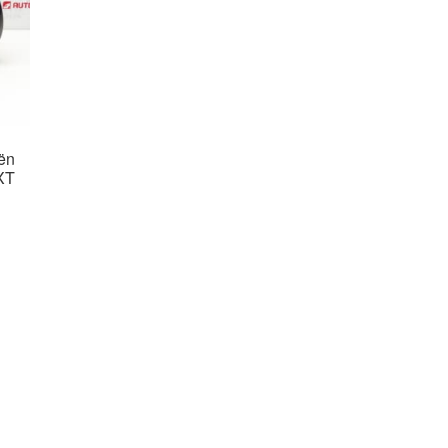
ën
XT