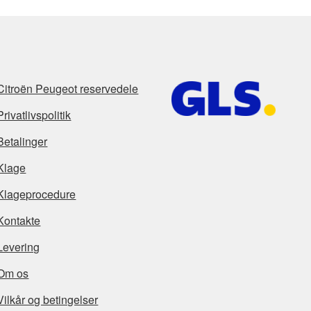
Citroën Peugeot reservedele
Privatlivspolitik
Betalinger
Klage
Klageprocedure
Kontakte
Levering
Om os
Vilkår og betingelser