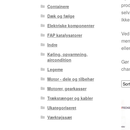
prod
Containere
selv
Dæk og fælge
ikke
Elektriske komponenter
Ved 
FAP katalysatorer
men 
Indre
elle
Køling, opvarmning,
aircondition
Gør 
chan
Legeme
Motor - dele og tilbehør
Motorer, gearkasser
Trækstænger og kabler
Ukategoriseret
Værktøjssæt