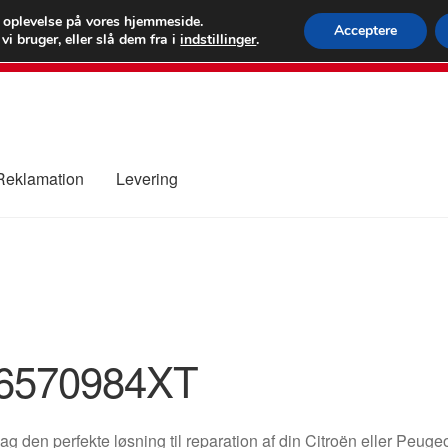
 kr.
FEDEX verdens
e oplevelse på vores hjemmeside.
Acceptere
i bruger, eller slå dem fra i
indstillinger
.
80 82 7
 Reklamation
Levering
ure
Kontakte
Kurv
Levering
Min Konto
Om os
Privatlivspolitik
6570984XT
g den perfekte løsning til reparation af din Citroën eller Peugeo