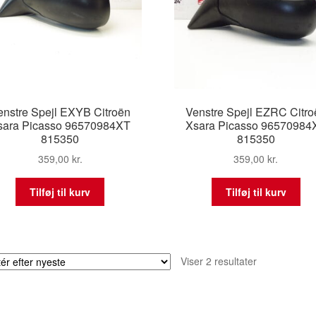
enstre Spejl EXYB Citroën
Venstre Spejl EZRC Citro
sara Picasso 96570984XT
Xsara Picasso 96570984
815350
815350
359,00
kr.
359,00
kr.
Tilføj til kurv
Tilføj til kurv
Sorteret
Viser 2 resultater
efter
seneste