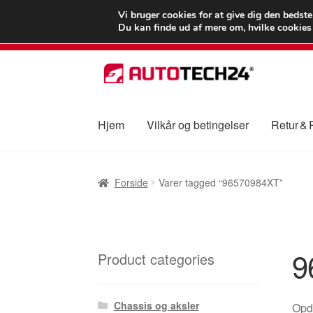
LEVERING fra 55
Vi bruger cookies for at give dig den bedst
Du kan finde ud af mere om, hvilke cookies v
Spring
Spring
til
til
navigation
indhold
Hjem
Vilkår og betingelser
Retur &
Forside
Betalinger
Kasse
Klage
Klageproced
Forside
Varer tagged “96570984XT”
Vilkår og betingelser
9
Product categories
Chassis og aksler
Opda