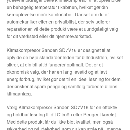
Kontakte
en behagelig temperatur i kabinen, hvilket gør din
køreoplevelse mere komfortabel. Uanset om du er
Kurv
automekaniker eller en privatbilist, der selv udfører
reparationer, vil dette produkt være et uundgåeligt valg
Levering
for dit værksted eller dit hjemmeværksted.
Min Konto
Klimakompresor Sanden SD7V16 er designet til at
opfylde de høje standarder inden for bilindustrien, hvilket
sikrer, at din bil altid fungerer optimalt. Det er et
Om os
økonomisk valg, der har en lang levetid og et lavt
energiforbrug, hvilket gør det til en ideel løsning for dem,
Privatlivspolitik
der ønsker at spare penge og samtidig forbedre bilens
klimaanlæg.
Vilkår og betingelser
Vælg Klimakompresor Sanden SD7V16 for en effektiv
og holdbar løsning til dit Citroën eller Peugeot køretøj.
Med dette produkt får du ikke blot kvalitet, men også
sikkerhed og pålidelighed, som du kan stole på i mange