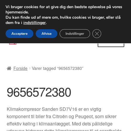
LEVERING fra 55 kr.
Vi bruger cookies for at give dig den bedste oplevelse på vores
hjemmeside.
FEDEX verdensomspændende forsendelse
Du kan finde ud af mere om, hvilke cookies vi bruger, eller slå
dem fra i
indstillinger
.
80 82 72 02
Man-fre 9-16
Close GDPR Cooki
Acceptere
Afvise
Indstillinger
Spring
Spring
Menu
til
til
navigation
indhold
Forside
Forside
Varer tagged “9656572380”
Betalinger
9656572380
Kasse
Klage
Klimakompresor Sanden SD7V16 er en vigtig
komponent til biler fra Citroën og Peugeot, som sikrer
Klageprocedure
effektiv køling i klimaanlægget. Med dets pålidelige
ydeevne bidrager dette klimakompresor til at opretholde