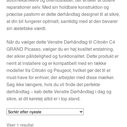
Kontakte
reparationer selv. Med sin holdbare konstruktion og
præcise pasform er dette dørhåndtag designet til at sikre,
Kurv
at din bil fungerer optimalt, samtidig med at den bevarer
sin æstetiske værdi.
Levering
Når du vælger dette Venstre Dørhåndtag til Citroën C4
Min Konto
GRAND Picasso, vælger du en høj kvalitet erstatning,
der sikrer pålidelighed og funktionalitet. Dette produkt er
nemt at installere og er kompatibelt med en række
Om os
modeller fra Citroën og Peugeot, hvilket gør det til et
must-have for enhver, der arbejder med disse mærker.
Privatlivspolitik
Søg ikke længere, hvis du vil finde det perfekte
dørhåndtag – køb dette Venstre Dørhåndtag i dag og
Vilkår og betingelser
sikre, at dit køretøj altid er i top stand.
Viser 1 resultat