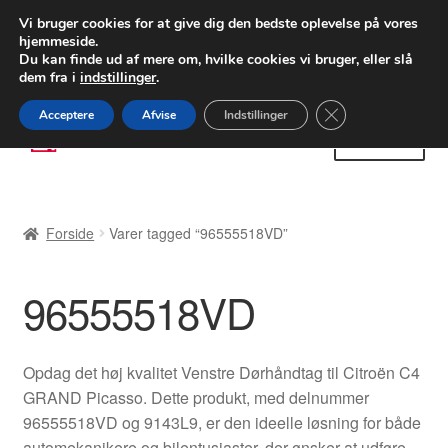
LEVERING fra 55 kr.
Vi bruger cookies for at give dig den bedste oplevelse på vores
hjemmeside.
FEDEX verdensomspændende forsendelse
Du kan finde ud af mere om, hvilke cookies vi bruger, eller slå
dem fra i
indstillinger
.
80 82 72 02
Man-fre 9-16
Close GDPR Cooki
Acceptere
Afvise
Indstillinger
Spring
Spring
Menu
til
til
navigation
indhold
Forside
Forside
Varer tagged “96555518VD”
Betalinger
96555518VD
Kasse
Klage
Opdag det høj kvalitet Venstre Dørhåndtag til Citroën C4
GRAND Picasso. Dette produkt, med delnummer
Klageprocedure
96555518VD og 9143L9, er den ideelle løsning for både
automekanikere og bilentusiaster, der ønsker at udføre