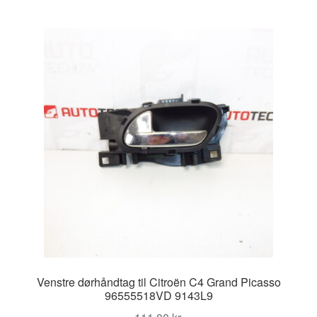
Venstre dørhåndtag til Citroën C4 Grand Picasso
96555518VD 9143L9