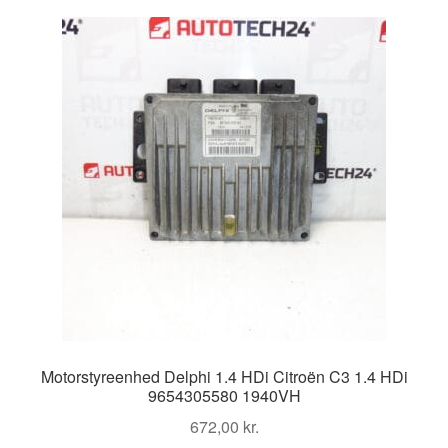
Kontakte
Kurv
Levering
Min Konto
Om os
Privatlivspolitik
Vilkår og betingelser
Motorstyreenhed Delphi 1.4 HDi Citroën C3 1.4 HDi
9654305580 1940VH
672,00
kr.