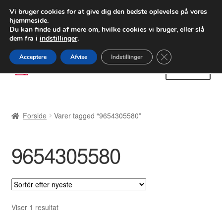
LEVERING fra 55 kr.
Vi bruger cookies for at give dig den bedste oplevelse på vores
hjemmeside.
FEDEX verdensomspændende forsendelse
Du kan finde ud af mere om, hvilke cookies vi bruger, eller slå
dem fra i
indstillinger
.
80 82 72 02
Man-fre 9-16
Close GDPR Cooki
Acceptere
Afvise
Indstillinger
Spring
Spring
Menu
til
til
navigation
indhold
Forside
Forside
Varer tagged “9654305580”
Betalinger
9654305580
Kasse
Klage
Klageprocedure
Viser 1 resultat