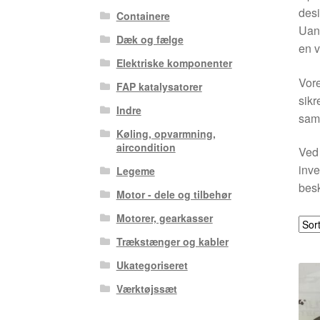
desi
Containere
Uans
Dæk og fælge
en v
Elektriske komponenter
Vore
FAP katalysatorer
sikr
Indre
saml
Køling, opvarmning,
aircondition
Ved 
inve
Legeme
besk
Motor - dele og tilbehør
Motorer, gearkasser
Trækstænger og kabler
Ukategoriseret
Værktøjssæt