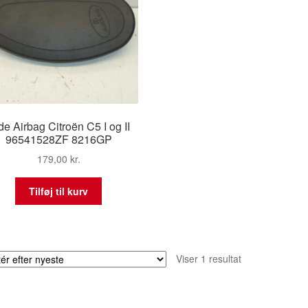
de Airbag Citroën C5 I og II
96541528ZF 8216GP
179,00
kr.
Tilføj til kurv
Viser 1 resultat