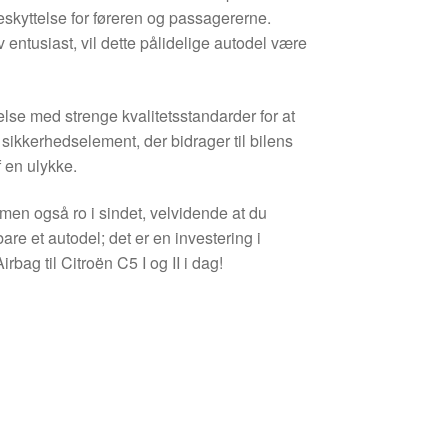
beskyttelse for føreren og passagererne.
entusiast, vil dette pålidelige autodel være
melse med strenge kvalitetsstandarder for at
 sikkerhedselement, der bidrager til bilens
 en ulykke.
 men også ro i sindet, velvidende at du
bare et autodel; det er en investering i
rbag til Citroën C5 I og II i dag!