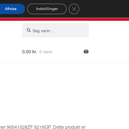
omspændende forsendelse
Close GDPR Cookie Banner
Afvise
Indstillinger
2 02
Man-fre 9-16
Søg
Søg
efter:
0,00
kr.
0 varer
ummer 96541528ZF 8216GP. Dette produkt er