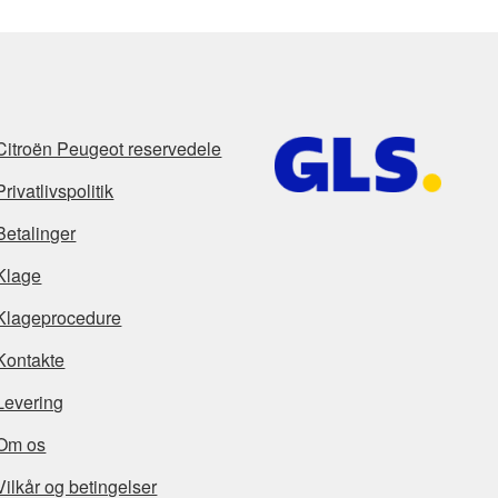
Citroën Peugeot reservedele
Privatlivspolitik
Betalinger
Klage
Klageprocedure
Kontakte
Levering
Om os
Vilkår og betingelser