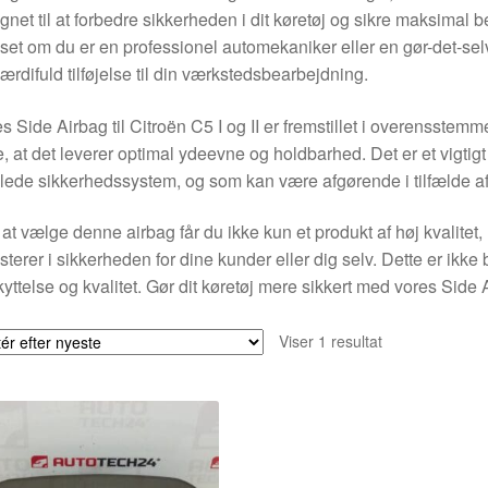
gnet til at forbedre sikkerheden i dit køretøj og sikre maksimal 
et om du er en professionel automekaniker eller en gør-det-selv 
ærdifuld tilføjelse til din værkstedsbearbejdning.
s Side Airbag til Citroën C5 I og II er fremstillet i overensstem
e, at det leverer optimal ydeevne og holdbarhed. Det er et vigtigt
ede sikkerhedssystem, og som kan være afgørende i tilfælde af
at vælge denne airbag får du ikke kun et produkt af høj kvalitet,
sterer i sikkerheden for dine kunder eller dig selv. Dette er ikke 
yttelse og kvalitet. Gør dit køretøj mere sikkert med vores Side Ai
Viser 1 resultat