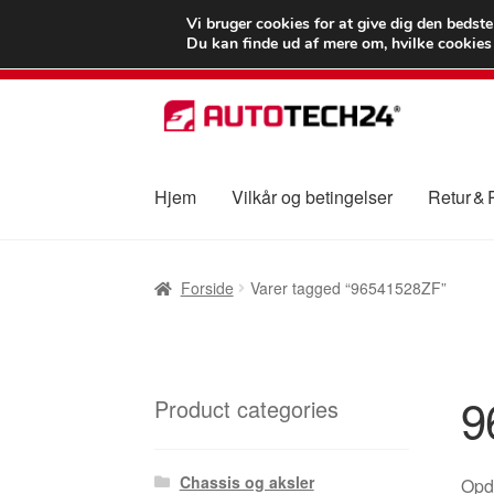
LEVERING fra 55
Vi bruger cookies for at give dig den bedst
Du kan finde ud af mere om, hvilke cookies v
Spring
Spring
til
til
navigation
indhold
Hjem
Vilkår og betingelser
Retur &
Forside
Betalinger
Kasse
Klage
Klageproced
Forside
Varer tagged “96541528ZF”
Vilkår og betingelser
9
Product categories
Chassis og aksler
Opda