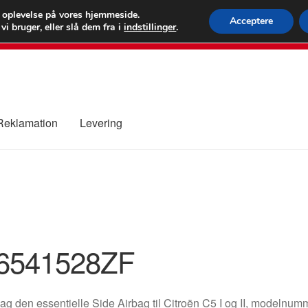
 kr.
FEDEX verdens
e oplevelse på vores hjemmeside.
Acceptere
i bruger, eller slå dem fra i
indstillinger
.
80 82 7
 Reklamation
Levering
ure
Kontakte
Kurv
Levering
Min Konto
Om os
Privatlivspolitik
6541528ZF
g den essentielle Side Airbag til Citroën C5 I og II, modeln