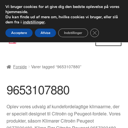
LEVERING fra 55 kr.
Vi bruger cookies for at give dig den bedste oplevelse på vores
hjemmeside.
FEDEX verdensomspændende forsendelse
Du kan finde ud af mere om, hvilke cookies vi bruger, eller slå
dem fra i
indstillinger
.
80 82 72 02
Man-fre 9-16
Close GDPR Cooki
Acceptere
Afvise
Indstillinger
Spring
Spring
Menu
til
til
navigation
indhold
Forside
Forside
Varer tagged “9653107880”
Betalinger
9653107880
Kasse
Klage
Oplev vores udvalg af kundefordelagtige klimaarme, der
er specielt designet til Citroën og Peugeot-fordele. Vores
Klageprocedure
produkter, såsom Klimarør Citroën Peugeot
9677930480, Klima Rør Citroën Peugeot 9657302480