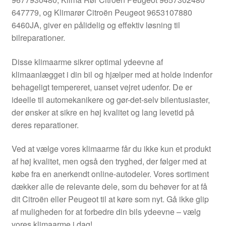
Kontakte
647779, og Klimarør Citroën Peugeot 9653107880
6460JA, giver en pålidelig og effektiv løsning til
Kurv
bilreparationer.
Levering
Disse klimaarme sikrer optimal ydeevne af
klimaanlægget i din bil og hjælper med at holde indenfor
Min Konto
behageligt tempereret, uanset vejret udenfor. De er
ideelle til automekanikere og gør-det-selv bilentusiaster,
der ønsker at sikre en høj kvalitet og lang levetid på
Om os
deres reparationer.
Privatlivspolitik
Ved at vælge vores klimaarme får du ikke kun et produkt
af høj kvalitet, men også den tryghed, der følger med at
Vilkår og betingelser
købe fra en anerkendt online-autodeler. Vores sortiment
dækker alle de relevante dele, som du behøver for at få
dit Citroën eller Peugeot til at køre som nyt. Gå ikke glip
af muligheden for at forbedre din bils ydeevne – vælg
vores klimaarme i dag!