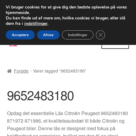
LEVERING fra 55 kr.
Vi bruger cookies for at give dig den bedste oplevelse på vores
hjemmeside.
FEDEX verdensomspændende forsendelse
Du kan finde ud af mere om, hvilke cookies vi bruger, eller slå
dem fra i
indstillinger
.
80 82 72 02
Man-fre 9-16
Close GDPR Cooki
Acceptere
Afvise
Indstillinger
Spring
Spring
Menu
til
til
navigation
indhold
Forside
Forside
Varer tagged “9652483180”
Betalinger
9652483180
Kasse
Klage
Opdag det essentielle Lås Citroën Peugeot 9652483180
871972 871986, et kvalitetsautodæl til både Citroën og
Klageprocedure
Peugeot biler. Denne lås er designet med fokus på
holdbarhed og præcision, hvilket gør den til en ideel