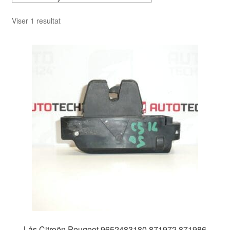
Viser 1 resultat
Lås Citroën Peugeot 9652483180 871972 871986