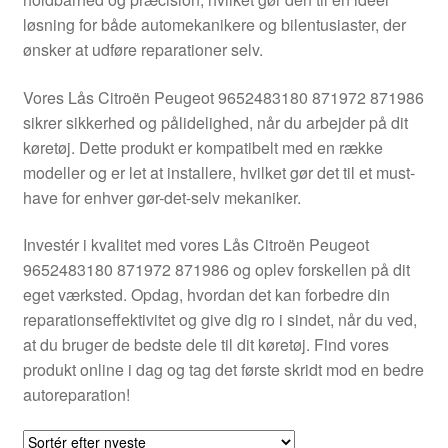
Kontakte
løsning for både automekanikere og bilentusiaster, der
ønsker at udføre reparationer selv.
Kurv
Vores Lås Citroën Peugeot 9652483180 871972 871986
Levering
sikrer sikkerhed og pålidelighed, når du arbejder på dit
køretøj. Dette produkt er kompatibelt med en række
Min Konto
modeller og er let at installere, hvilket gør det til et must-
have for enhver gør-det-selv mekaniker.
Om os
Investér i kvalitet med vores Lås Citroën Peugeot
9652483180 871972 871986 og oplev forskellen på dit
Privatlivspolitik
eget værksted. Opdag, hvordan det kan forbedre din
reparationseffektivitet og give dig ro i sindet, når du ved,
Vilkår og betingelser
at du bruger de bedste dele til dit køretøj. Find vores
produkt online i dag og tag det første skridt mod en bedre
autoreparation!