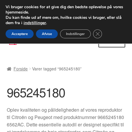
LEVERING fra 55 kr.
Vi bruger cookies for at give dig den bedste oplevelse på vores
hjemmeside.
FEDEX verdensomspændende forsendelse
Du kan finde ud af mere om, hvilke cookies vi bruger, eller slå
dem fra i
indstillinger
.
80 82 72 02
Man-fre 9-16
Close GDPR Cooki
Acceptere
Afvise
Indstillinger
Spring
Spring
Menu
til
til
navigation
indhold
Forside
Forside
Varer tagged “965245180”
Betalinger
965245180
Kasse
Klage
Oplev kvaliteten og pålideligheden af vores reproduktor
til Citroën og Peugeot med produktnummer 9665245180
Klageprocedure
6562AC. Dette essentielle autodil er designet specifikt til
at imødekomme de høje standarder, som Citroën og