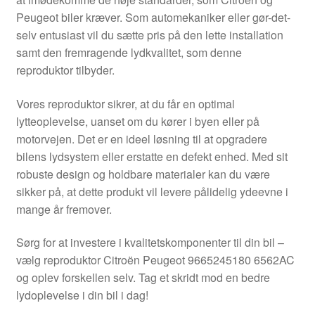
Kontakte
Peugeot biler kræver. Som automekaniker eller gør-det-
selv entusiast vil du sætte pris på den lette installation
Kurv
samt den fremragende lydkvalitet, som denne
reproduktor tilbyder.
Levering
Vores reproduktor sikrer, at du får en optimal
Min Konto
lytteoplevelse, uanset om du kører i byen eller på
motorvejen. Det er en ideel løsning til at opgradere
bilens lydsystem eller erstatte en defekt enhed. Med sit
Om os
robuste design og holdbare materialer kan du være
sikker på, at dette produkt vil levere pålidelig ydeevne i
Privatlivspolitik
mange år fremover.
Vilkår og betingelser
Sørg for at investere i kvalitetskomponenter til din bil –
vælg reproduktor Citroën Peugeot 9665245180 6562AC
og oplev forskellen selv. Tag et skridt mod en bedre
lydoplevelse i din bil i dag!