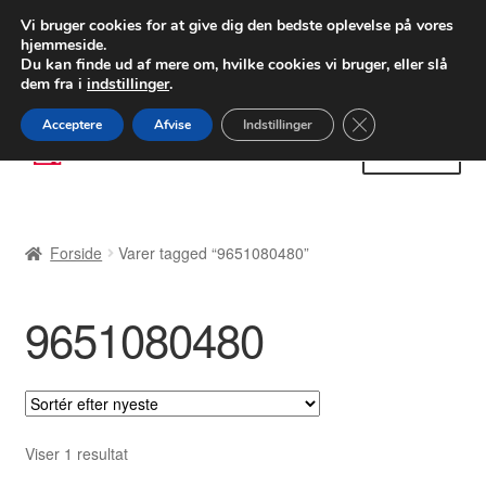
LEVERING fra 55 kr.
Vi bruger cookies for at give dig den bedste oplevelse på vores
hjemmeside.
FEDEX verdensomspændende forsendelse
Du kan finde ud af mere om, hvilke cookies vi bruger, eller slå
dem fra i
indstillinger
.
80 82 72 02
Man-fre 9-16
Close GDPR Cooki
Acceptere
Afvise
Indstillinger
Spring
Spring
Menu
til
til
navigation
indhold
Forside
Forside
Varer tagged “9651080480”
Betalinger
9651080480
Kasse
Klage
Klageprocedure
Viser 1 resultat