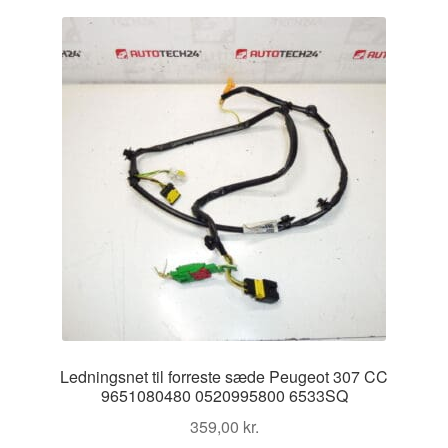
Kontakte
Kurv
Levering
Min Konto
Om os
Privatlivspolitik
Vilkår og betingelser
Ledningsnet til forreste sæde Peugeot 307 CC
9651080480 0520995800 6533SQ
359,00
kr.