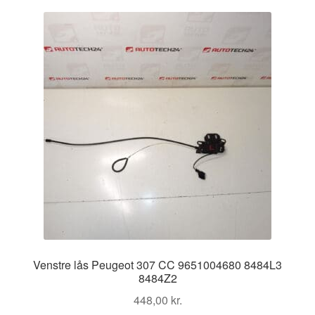
Kontakte
Kurv
Levering
Min Konto
Om os
Privatlivspolitik
Vilkår og betingelser
Venstre lås Peugeot 307 CC 9651004680 8484L3
8484Z2
448,00
kr.