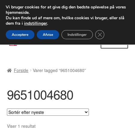
LEVERING fra 55 kr.
Vi bruger cookies for at give dig den bedste oplevelse på vores
hjemmeside.
FEDEX verdensomspændende forsendelse
Du kan finde ud af mere om, hvilke cookies vi bruger, eller slå
dem fra i
indstillinger
.
80 82 72 02
Man-fre 9-16
Close GDPR Cooki
Acceptere
Afvise
Indstillinger
Spring
Spring
Menu
til
til
navigation
indhold
Forside
Forside
Varer tagged “9651004680”
Betalinger
9651004680
Kasse
Klage
Klageprocedure
Viser 1 resultat