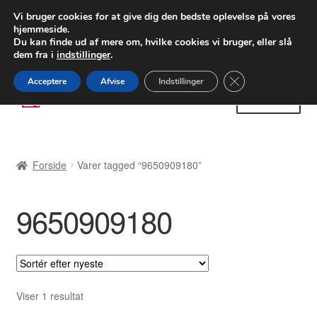
LEVERING fra 55 kr.
Vi bruger cookies for at give dig den bedste oplevelse på vores
hjemmeside.
FEDEX verdensomspændende forsendelse
Du kan finde ud af mere om, hvilke cookies vi bruger, eller slå
dem fra i
indstillinger
.
80 82 72 02
Man-fre 9-16
Close GDPR Cooki
Acceptere
Afvise
Indstillinger
Spring
Spring
Menu
til
til
navigation
indhold
Forside
Forside
Varer tagged “9650909180”
Betalinger
9650909180
Kasse
Klage
Klageprocedure
Viser 1 resultat