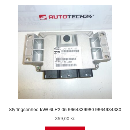
Kontakte
Kurv
Levering
Min Konto
Om os
Privatlivspolitik
Vilkår og betingelser
Styringsenhed IAW 6LP2.05 9664339980 9664934380
359,00
kr.