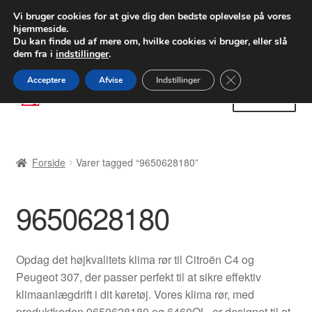
LEVERING fra 55 kr.
Vi bruger cookies for at give dig den bedste oplevelse på vores
hjemmeside.
FEDEX verdensomspændende forsendelse
Du kan finde ud af mere om, hvilke cookies vi bruger, eller slå
dem fra i
indstillinger
.
80 82 72 02
Man-fre 9-16
Close GDPR Cooki
Acceptere
Afvise
Indstillinger
Spring
Spring
Menu
til
til
navigation
indhold
Forside
Forside
Varer tagged “9650628180”
Betalinger
9650628180
Kasse
Klage
Opdag det højkvalitets klima rør til Citroën C4 og
Peugeot 307, der passer perfekt til at sikre effektiv
Klageprocedure
klimaanlægdrift i dit køretøj. Vores klima rør, med
produktkoden 9650628180 og 6460QL, er designet til at