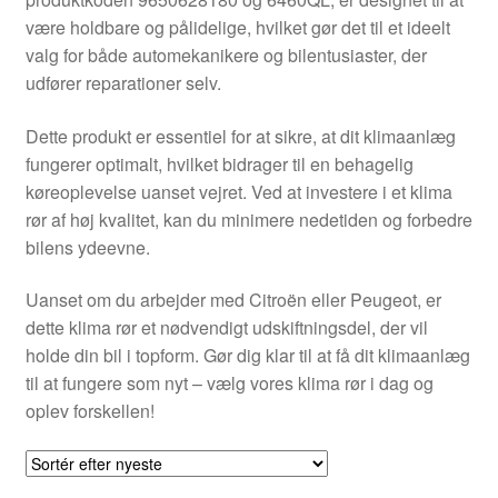
Kontakte
være holdbare og pålidelige, hvilket gør det til et ideelt
valg for både automekanikere og bilentusiaster, der
Kurv
udfører reparationer selv.
Levering
Dette produkt er essentiel for at sikre, at dit klimaanlæg
fungerer optimalt, hvilket bidrager til en behagelig
Min Konto
køreoplevelse uanset vejret. Ved at investere i et klima
rør af høj kvalitet, kan du minimere nedetiden og forbedre
bilens ydeevne.
Om os
Uanset om du arbejder med Citroën eller Peugeot, er
Privatlivspolitik
dette klima rør et nødvendigt udskiftningsdel, der vil
holde din bil i topform. Gør dig klar til at få dit klimaanlæg
Vilkår og betingelser
til at fungere som nyt – vælg vores klima rør i dag og
oplev forskellen!