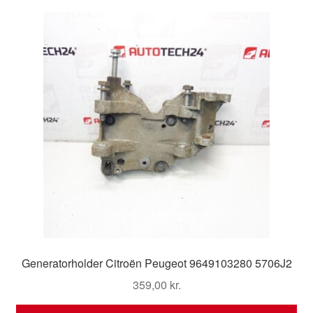
Kontakte
Kurv
Levering
Min Konto
Om os
Privatlivspolitik
Vilkår og betingelser
Generatorholder Citroën Peugeot 9649103280 5706J2
359,00
kr.