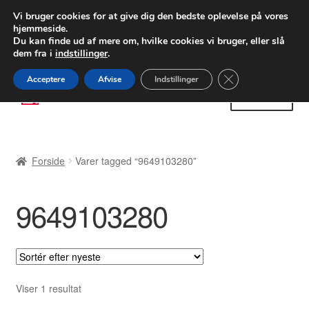
LEVERING fra 55 kr.
Vi bruger cookies for at give dig den bedste oplevelse på vores
hjemmeside.
FEDEX verdensomspændende forsendelse
Du kan finde ud af mere om, hvilke cookies vi bruger, eller slå
dem fra i
indstillinger
.
80 82 72 02
Man-fre 9-16
Close GDPR Cooki
Acceptere
Afvise
Indstillinger
Spring
Spring
Menu
til
til
navigation
indhold
Forside
Forside
Varer tagged “9649103280”
Betalinger
9649103280
Kasse
Klage
Klageprocedure
Viser 1 resultat