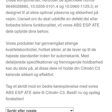
Kontakte
9649028880, 10.0206-0101.4 og 10.0960-1125.3, er
designet til at sikre optimal ydeevne og sikkerhed på
Kurv
vejen. Uanset om du skal udskifte en defekt del eller
forbedre bilens funktionalitet, vil vores ABS ESP ATE
Levering
dele opfylde dine behov.
Min Konto
Vores produkter har gennemgået strenge
kvalitetskontroller, hvilket sikrer, at de lever op til de
højeste standarder inden for automekanik. Med
Om os
detaljerede specifikationer og fremragende holdbarhed
kan du stole på, at disse dele vil holde din Citroën C3
Privatlivspolitik
kørende sikkert og effektivt.
Vilkår og betingelser
Tag et skridt mod en bedre køreoplevelse med vores
ABS ESP ATE dele til Citroën C3. Bestil nu og opdag
forskellen!