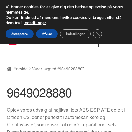
LEVERING fra 55 kr.
Vi bruger cookies for at give dig den bedste oplevelse på vores
hjemmeside.
FEDEX verdensomspændende forsendelse
Du kan finde ud af mere om, hvilke cookies vi bruger, eller slå
dem fra i
indstillinger
.
80 82 72 02
Man-fre 9-16
Close GDPR Cooki
Acceptere
Afvise
Indstillinger
Spring
Spring
Menu
til
til
navigation
indhold
Forside
Forside
Varer tagged “9649028880”
Betalinger
9649028880
Kasse
Klage
Oplev vores udvalg af højtkvalitets ABS ESP ATE dele til
Citroën C3, der er perfekt til automekanikere og
Klageprocedure
bilentusiaster, som ønsker at udføre reparationer selv.
Disse komponenter, herunder de specifikke numre