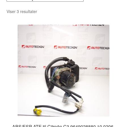
Sorteret
Viser 3 resultater
efter
seneste
ABS/ESP ATE til Citroën C3 9649028880 10.0206-