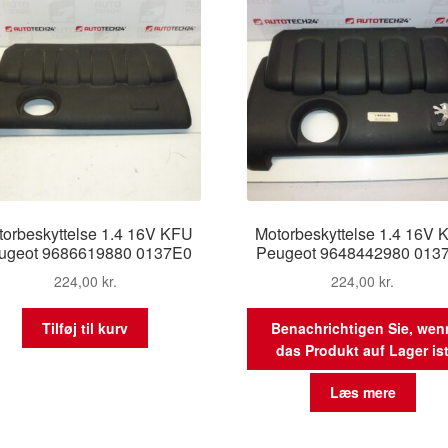
torbeskyttelse 1.4 16V KFU
Motorbeskyttelse 1.4 16V 
ugeot 9686619880 0137E0
Peugeot 9648442980 013
224,00
kr.
224,00
kr.
Tilføj til kurv
Benachrichtigen Sie, wen
das Produkt auf Lager is
Læs mere