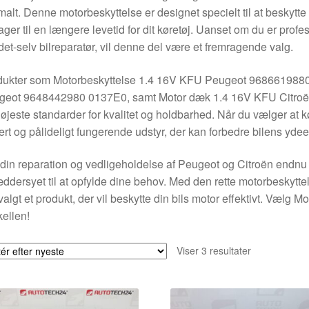
malt. Denne motorbeskyttelse er designet specielt til at beskytte
ager til en længere levetid for dit køretøj. Uanset om du er prof
det-selv bilreparatør, vil denne del være et fremragende valg.
dukter som Motorbeskyttelse 1.4 16V KFU Peugeot 9686619880
geot 9648442980 0137E0, samt Motor dæk 1.4 16V KFU Citro
øjeste standarder for kvalitet og holdbarhed. Når du vælger at 
ert og pålideligt fungerende udstyr, der kan forbedre bilens yde
din reparation og vedligeholdelse af Peugeot og Citroën endnu
ddersyet til at opfylde dine behov. Med den rette motorbeskyttel
valgt et produkt, der vil beskytte din bils motor effektivt. Vælg
kellen!
Sorteret
Viser 3 resultater
efter
seneste