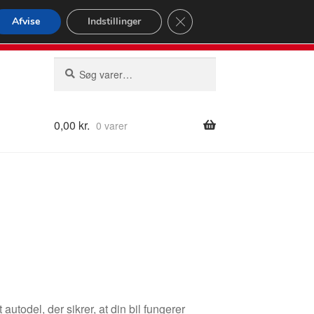
omspændende forsendelse
Close GDPR Cookie Banner
Afvise
Indstillinger
2 02
Man-fre 9-16
Søg
Søg
efter:
0,00
kr.
0 varer
utodel, der sikrer, at din bil fungerer