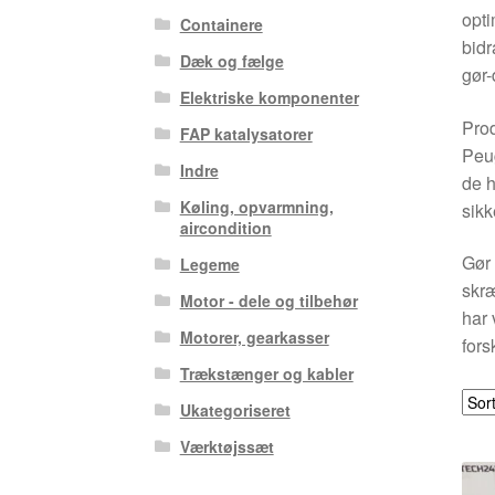
opti
Containere
bidr
Dæk og fælge
gør-
Elektriske komponenter
Pro
FAP katalysatorer
Peu
Indre
de h
Køling, opvarmning,
sikk
aircondition
Gør 
Legeme
skræ
Motor - dele og tilbehør
har 
Motorer, gearkasser
fors
Trækstænger og kabler
Ukategoriseret
Værktøjssæt