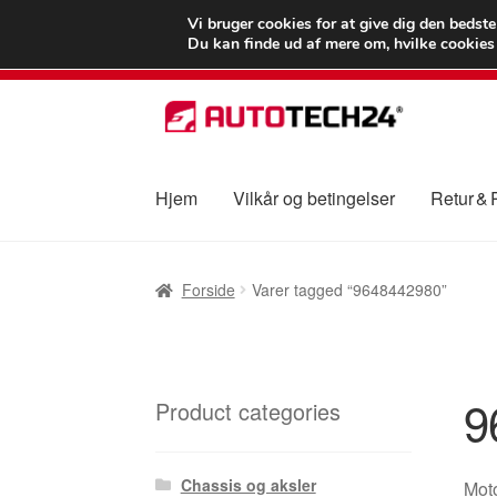
LEVERING fra 55
Vi bruger cookies for at give dig den bedst
Du kan finde ud af mere om, hvilke cookies v
Spring
Spring
til
til
navigation
indhold
Hjem
Vilkår og betingelser
Retur &
Forside
Betalinger
Kasse
Klage
Klageproced
Forside
Varer tagged “9648442980”
Vilkår og betingelser
9
Product categories
Chassis og aksler
Moto