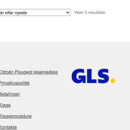
Sorteret
Viser 3 resultater
efter
seneste
Citroën Peugeot reservedele
Privatlivspolitik
Betalinger
Klage
Klageprocedure
Kontakte