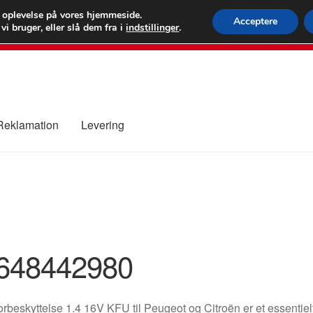
 kr.
FEDEX verdens
e oplevelse på vores hjemmeside.
Acceptere
i bruger, eller slå dem fra i
indstillinger
.
80 82 7
 Reklamation
Levering
ure
Kontakte
Kurv
Levering
Min Konto
Om os
Privatlivspolitik
648442980
rbeskyttelse 1.4 16V KFU til Peugeot og Citroën er et essentielt a