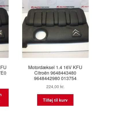
KFU
Motordæksel 1.4 16V KFU
7E0
Citroën 9648443480
9648442980 013754
224,00
kr.
n
Tilføj til kurv
t