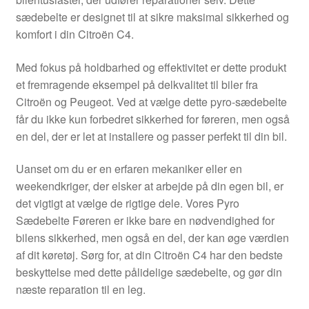
Kontakte
sædebelte er designet til at sikre maksimal sikkerhed og
komfort i din Citroën C4.
Kurv
Med fokus på holdbarhed og effektivitet er dette produkt
Levering
et fremragende eksempel på delkvalitet til biler fra
Citroën og Peugeot. Ved at vælge dette pyro-sædebelte
Min Konto
får du ikke kun forbedret sikkerhed for føreren, men også
en del, der er let at installere og passer perfekt til din bil.
Om os
Uanset om du er en erfaren mekaniker eller en
weekendkriger, der elsker at arbejde på din egen bil, er
Privatlivspolitik
det vigtigt at vælge de rigtige dele. Vores Pyro
Sædebelte Føreren er ikke bare en nødvendighed for
Vilkår og betingelser
bilens sikkerhed, men også en del, der kan øge værdien
af dit køretøj. Sørg for, at din Citroën C4 har den bedste
beskyttelse med dette pålidelige sædebelte, og gør din
næste reparation til en leg.