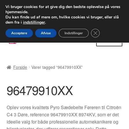
LEVERING fra 55 kr.
Vi bruger cookies for at give dig den bedste oplevelse på vores
hjemmeside.
FEDEX verdensomspændende forsendelse
Du kan finde ud af mere om, hvilke cookies vi bruger, eller slå
dem fra i
indstillinger
.
80 82 72 02
Man-fre 9-16
Close GDPR Cooki
Acceptere
Afvise
Indstillinger
Spring
Spring
Menu
til
til
navigation
indhold
Forside
Forside
Varer tagged “96479910XX”
Betalinger
96479910XX
Kasse
Klage
Oplev vores kvalitets Pyro Sædebelte Føreren til Citroën
C4 3 Døre, reference 96479910XX 8974KV, som er det
Klageprocedure
ideelle valg for både professionelle automekanikere og
bilentusiaster, der udfører reparationer selv. Dette