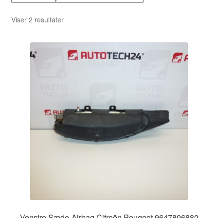
Sorteret
Viser 2 resultater
efter
seneste
Venstre Sæde-Airbag Citroën Peugeot 9647806880