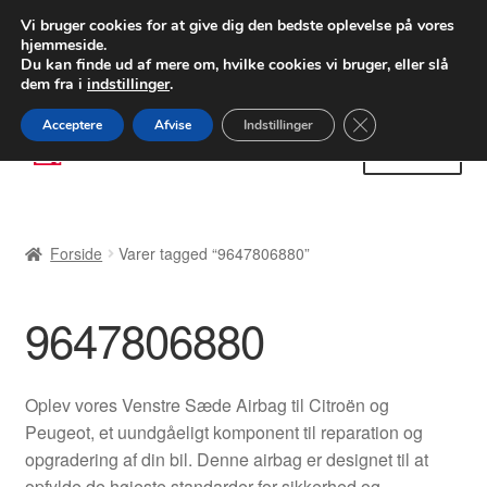
LEVERING fra 55 kr.
Vi bruger cookies for at give dig den bedste oplevelse på vores
hjemmeside.
FEDEX verdensomspændende forsendelse
Du kan finde ud af mere om, hvilke cookies vi bruger, eller slå
dem fra i
indstillinger
.
80 82 72 02
Man-fre 9-16
Close GDPR Cooki
Acceptere
Afvise
Indstillinger
Spring
Spring
Menu
til
til
navigation
indhold
Forside
Forside
Varer tagged “9647806880”
Betalinger
9647806880
Kasse
Klage
Oplev vores Venstre Sæde Airbag til Citroën og
Peugeot, et uundgåeligt komponent til reparation og
Klageprocedure
opgradering af din bil. Denne airbag er designet til at
opfylde de højeste standarder for sikkerhed og