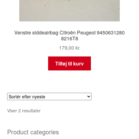
Venstre siddeairbag Citroën Peugeot 9450631280
8216T8
179,00
kr.
Tilføj til kurv
Sorteret
Viser 2 resultater
efter
seneste
Product categories