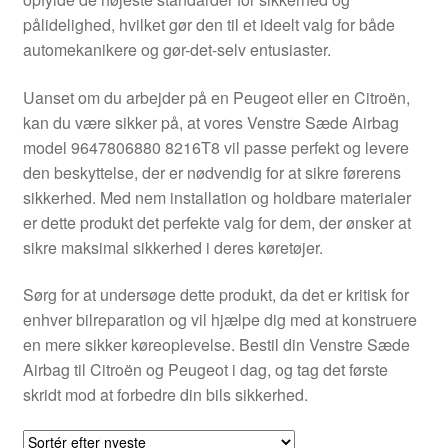
Kontakte
pålidelighed, hvilket gør den til et ideelt valg for både
automekanikere og gør-det-selv entusiaster.
Kurv
Uanset om du arbejder på en Peugeot eller en Citroën,
Levering
kan du være sikker på, at vores Venstre Sæde Airbag
model 9647806880 8216T8 vil passe perfekt og levere
Min Konto
den beskyttelse, der er nødvendig for at sikre førerens
sikkerhed. Med nem installation og holdbare materialer
er dette produkt det perfekte valg for dem, der ønsker at
Om os
sikre maksimal sikkerhed i deres køretøjer.
Privatlivspolitik
Sørg for at undersøge dette produkt, da det er kritisk for
enhver bilreparation og vil hjælpe dig med at konstruere
Vilkår og betingelser
en mere sikker køreoplevelse. Bestil din Venstre Sæde
Airbag til Citroën og Peugeot i dag, og tag det første
skridt mod at forbedre din bils sikkerhed.