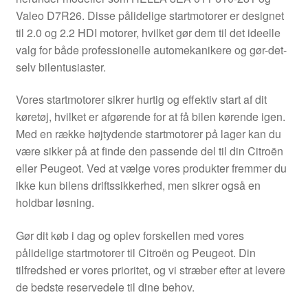
Kontakte
Valeo D7R26. Disse pålidelige startmotorer er designet
til 2.0 og 2.2 HDI motorer, hvilket gør dem til det ideelle
Kurv
valg for både professionelle automekanikere og gør-det-
selv bilentusiaster.
Levering
Vores startmotorer sikrer hurtig og effektiv start af dit
køretøj, hvilket er afgørende for at få bilen kørende igen.
Min Konto
Med en række højtydende startmotorer på lager kan du
være sikker på at finde den passende del til din Citroën
Om os
eller Peugeot. Ved at vælge vores produkter fremmer du
ikke kun bilens driftssikkerhed, men sikrer også en
Privatlivspolitik
holdbar løsning.
Vilkår og betingelser
Gør dit køb i dag og oplev forskellen med vores
pålidelige startmotorer til Citroën og Peugeot. Din
tilfredshed er vores prioritet, og vi stræber efter at levere
de bedste reservedele til dine behov.