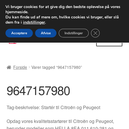
LEVERING fra 55 kr.
Vi bruger cookies for at give dig den bedste oplevelse på vores
hjemmeside.
FEDEX verdensomspændende forsendelse
Du kan finde ud af mere om, hvilke cookies vi bruger, eller slå
dem fra i
indstillinger
.
80 82 72 02
Man-fre 9-16
Close GDPR Cooki
Acceptere
Afvise
Indstillinger
Spring
Spring
Menu
til
til
navigation
indhold
Forside
Forside
Varer tagged “9647157980”
Betalinger
9647157980
Kasse
Klage
Tag-beskrivelse: Startér til Citroën og Peugeot
Klageprocedure
Opdag vores kvalitetsstartører til Citroën og Peugeot,
herunder modeller som HELLA 8EA 011 610-281 og