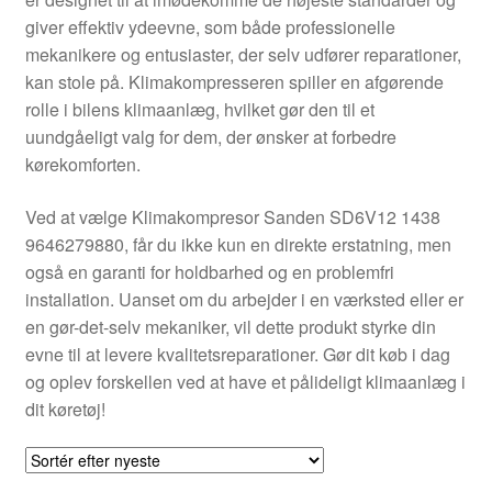
Kontakte
giver effektiv ydeevne, som både professionelle
mekanikere og entusiaster, der selv udfører reparationer,
Kurv
kan stole på. Klimakompresseren spiller en afgørende
rolle i bilens klimaanlæg, hvilket gør den til et
Levering
uundgåeligt valg for dem, der ønsker at forbedre
kørekomforten.
Min Konto
Ved at vælge Klimakompresor Sanden SD6V12 1438
9646279880, får du ikke kun en direkte erstatning, men
Om os
også en garanti for holdbarhed og en problemfri
installation. Uanset om du arbejder i en værksted eller er
Privatlivspolitik
en gør-det-selv mekaniker, vil dette produkt styrke din
evne til at levere kvalitetsreparationer. Gør dit køb i dag
Vilkår og betingelser
og oplev forskellen ved at have et pålideligt klimaanlæg i
dit køretøj!