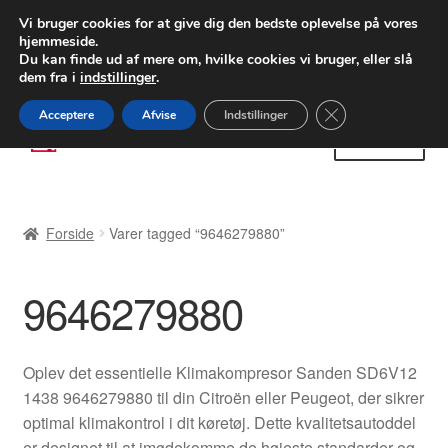
LEVERING fra 55 kr.
Vi bruger cookies for at give dig den bedste oplevelse på vores
hjemmeside.
FEDEX verdensomspændende forsendelse
Du kan finde ud af mere om, hvilke cookies vi bruger, eller slå
dem fra i
indstillinger
.
80 82 72 02
Man-fre 9-16
Close GDPR Cooki
Acceptere
Afvise
Indstillinger
Spring
Spring
Menu
til
til
navigation
indhold
Forside
Forside
Varer tagged “9646279880”
Betalinger
9646279880
Kasse
Klage
Oplev det essentielle Klimakompresor Sanden SD6V12
1438 9646279880 til din Citroën eller Peugeot, der sikrer
Klageprocedure
optimal klimakontrol i dit køretøj. Dette kvalitetsautoddel
er designet til at imødekomme de højeste standarder og