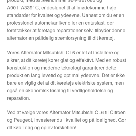
Kontakte
A001TA3391C, er designet til at imødekomme høje
standarder for kvalitet og ydeevne. Uanset om du er en
Kurv
professionel automekaniker eller en entusiast, der
foretrækker at foretage reparationer selv, tilbyder denne
Levering
alternator en pålidelig strømforsyning til dit køretøj.
Min Konto
Vores Alternator Mitsubishi CL6 er let at installere og
sikrer, at dit køretøj kører glat og effektivt. Med en robust
konstruktion og moderne teknologi garanterer dette
Om os
produkt en lang levetid og optimal ydeevne. Det er ikke
bare en vigtig del af dit køretøjs elektriske system, men
Privatlivspolitik
også en økonomisk løsning til vedligeholdelse og
reparation.
Vilkår og betingelser
Ved at vælge vores Alternator Mitsubishi CL6 til Citroën
og Peugeot, investerer du i kvalitet og pålidelighed. Gør
dit køb i dag og oplev forskellen!