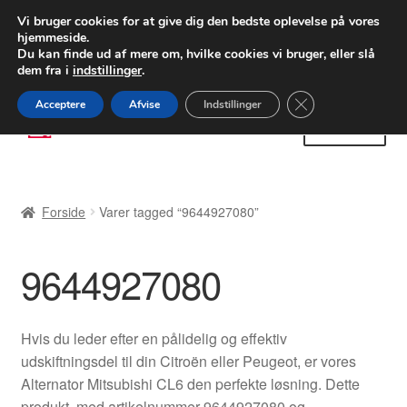
LEVERING fra 55 kr.
Vi bruger cookies for at give dig den bedste oplevelse på vores
hjemmeside.
FEDEX verdensomspændende forsendelse
Du kan finde ud af mere om, hvilke cookies vi bruger, eller slå
dem fra i
indstillinger
.
80 82 72 02
Man-fre 9-16
Close GDPR Cooki
Acceptere
Afvise
Indstillinger
Spring
Spring
Menu
til
til
navigation
indhold
Forside
Forside
Varer tagged “9644927080”
Betalinger
9644927080
Kasse
Klage
Hvis du leder efter en pålidelig og effektiv
udskiftningsdel til din Citroën eller Peugeot, er vores
Klageprocedure
Alternator Mitsubishi CL6 den perfekte løsning. Dette
produkt, med artikelnummer 9644927080 og