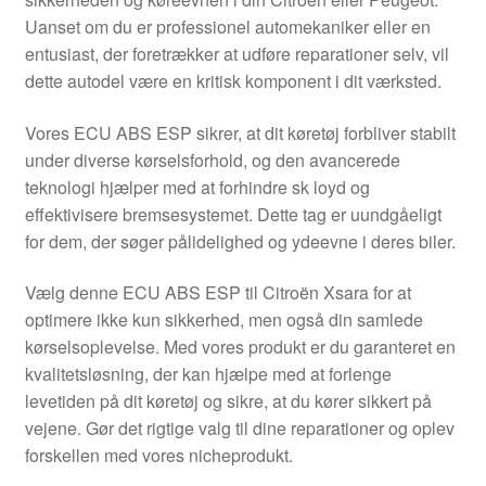
Kontakte
Uanset om du er professionel automekaniker eller en
entusiast, der foretrækker at udføre reparationer selv, vil
Kurv
dette autodel være en kritisk komponent i dit værksted.
Levering
Vores ECU ABS ESP sikrer, at dit køretøj forbliver stabilt
under diverse kørselsforhold, og den avancerede
Min Konto
teknologi hjælper med at forhindre sk loyd og
effektivisere bremsesystemet. Dette tag er uundgåeligt
for dem, der søger pålidelighed og ydeevne i deres biler.
Om os
Vælg denne ECU ABS ESP til Citroën Xsara for at
Privatlivspolitik
optimere ikke kun sikkerhed, men også din samlede
kørselsoplevelse. Med vores produkt er du garanteret en
Vilkår og betingelser
kvalitetsløsning, der kan hjælpe med at forlenge
levetiden på dit køretøj og sikre, at du kører sikkert på
vejene. Gør det rigtige valg til dine reparationer og oplev
forskellen med vores nicheprodukt.