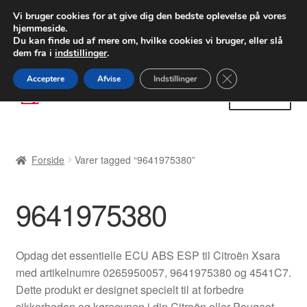
LEVERING fra 55 kr.
Vi bruger cookies for at give dig den bedste oplevelse på vores
hjemmeside.
FEDEX verdensomspændende forsendelse
Du kan finde ud af mere om, hvilke cookies vi bruger, eller slå
dem fra i
indstillinger
.
80 82 72 02
Man-fre 9-16
Close GDPR Cooki
Acceptere
Afvise
Indstillinger
Spring
Spring
Menu
til
til
navigation
indhold
Forside
Forside
Varer tagged “9641975380”
Betalinger
9641975380
Kasse
Klage
Opdag det essentielle ECU ABS ESP til Citroën Xsara
med artikelnumre 0265950057, 9641975380 og 4541C7.
Klageprocedure
Dette produkt er designet specielt til at forbedre
sikkerheden og køreevnen i din Citroën eller Peugeot.